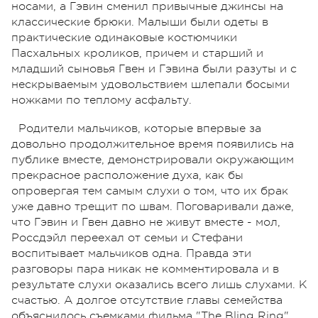
носами, а Гэвин сменил привычные джинсы на
классические брюки. Малыши были одеты в
практические одинаковые костюмчики
Пасхальных кроликов, причем и старший и
младший сыновья Гвен и Гэвина были разуты и с
нескрываемым удовольствием шлепали босыми
ножками по теплому асфальту.
Родители мальчиков, которые впервые за
довольно продолжительное время появились на
публике вместе, демонстрировали окружающим
прекрасное расположение духа, как бы
опровергая тем самым слухи о том, что их брак
уже давно трещит по швам. Поговаривали даже,
что Гэвин и Гвен давно не живут вместе - мол,
Россдэйл переехал от семьи и Стефани
воспитывает мальчиков одна. Правда эти
разговоры пара никак не комментировала и в
результате слухи оказались всего лишь слухами. К
счастью. А долгое отсутствие главы семейства
объяснилось съемками фильма "The Bling Ring",