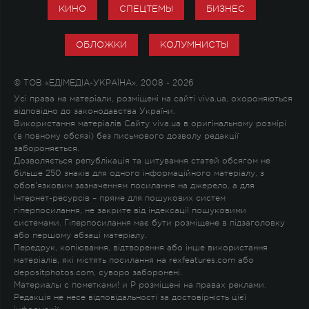
КИНО
СПЕЦТЕМЫ
БИЗНЕС
ОБЛОЖКИ
КОЛУМНИСТЫ
© ТОВ «ЕДІМЕДІА-УКРАЇНА», 2008 - 2026
Усі права на матеріали, розміщені на сайті viva.ua, охороняються
відповідно до законодавства України.
Використання матеріалів Сайту viva.ua в оригінальному розмірі
(в повному обсязі) без письмового дозволу редакції
забороняється.
Дозволяється републікація та цитування статей обсягом не
більше 250 знаків для одного інформаційного матеріалу, з
обов'язковим зазначенням посилання на джерело, а для
Інтернет-ресурсів – пряме для пошукових систем
гіперпосилання, не закрите від індексації пошуковими
системами. Гіперпосилання має бути розміщене в підзаголовку
або першому абзаці матеріалу.
Передрук, копіювання, відтворення або інше використання
матеріалів, які містять посилання на rexfeatures.com або
depositphotos.com, суворо заборонені.
Материалы с пометками
!
и
P
розміщені на правах реклами.
Редакція не несе відповідальності за достовірність цієї