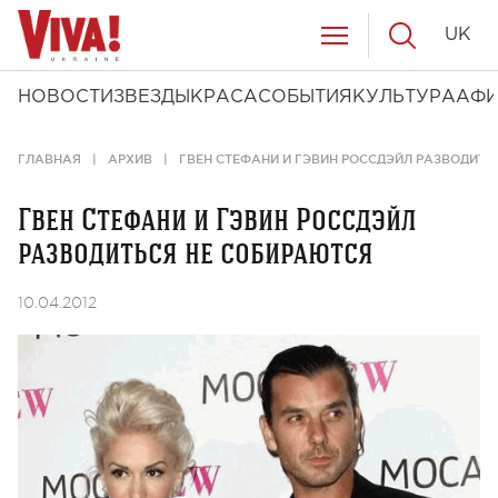
UK
НОВОСТИ
ЗВЕЗДЫ
КРАСА
СОБЫТИЯ
КУЛЬТУРА
АФ
ГЛАВНАЯ
АРХИВ
ГВЕН СТЕФАНИ И ГЭВИН РОССДЭЙЛ РАЗВОДИТЬ
Гвен Стефани и Гэвин Россдэйл
разводиться не собираются
10.04.2012