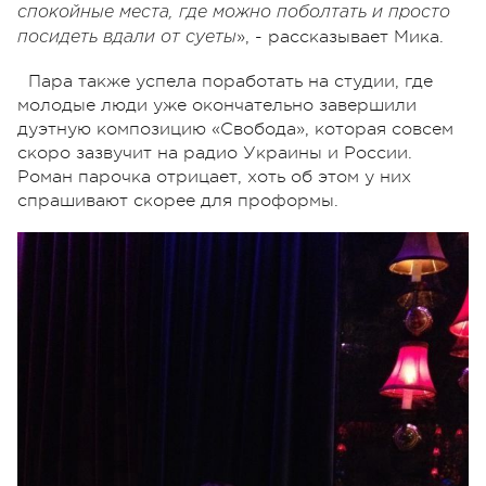
спокойные места, где можно поболтать и просто
», - рассказывает Мика.
посидеть вдали от суеты
Пара также успела поработать на студии, где
молодые люди уже окончательно завершили
дуэтную композицию «Свобода», которая совсем
скоро зазвучит на радио Украины и России.
Роман парочка отрицает, хоть об этом у них
спрашивают скорее для проформы.