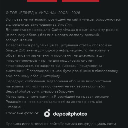
© ТОВ «ЕДІМЕДІА-УКРАЇНА», 2008 - 2026
Усі права на матеріали, розміщені на сайті viva.ua, охороняються
відповідно до законодавства України.
Використання матеріалів Сайту viva.ua в оригінальному розмірі
(в повному обсязі) без письмового дозволу редакції
забороняється.
Дозволяється републікація та цитування статей обсягом не
більше 250 знаків для одного інформаційного матеріалу, з
обов'язковим зазначенням посилання на джерело, а для
Інтернет-ресурсів – пряме для пошукових систем
гіперпосилання, не закрите від індексації пошуковими
системами. Гіперпосилання має бути розміщене в підзаголовку
або першому абзаці матеріалу.
Передрук, копіювання, відтворення або інше використання
матеріалів, які містять посилання на rexfeatures.com або
depositphotos.com, суворо заборонені.
Материалы с пометками
!
и
P
розміщені на правах реклами.
Редакція не несе відповідальності за достовірність цієї
інформації.
Стоковые фото от:
Правила использования сайта
Политика конфиденциальности