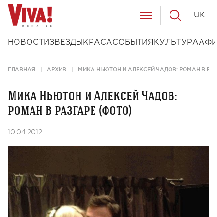
UK
НОВОСТИ
ЗВЕЗДЫ
КРАСА
СОБЫТИЯ
КУЛЬТУРА
АФ
ГЛАВНАЯ
АРХИВ
МИКА НЬЮТОН И АЛЕКСЕЙ ЧАДОВ: РОМАН В РА
Мика Ньютон и Алексей Чадов:
роман в разгаре (фото)
10.04.2012