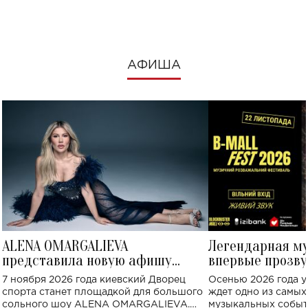
посмотреть в к
АФИША
ALENA OMARGALIEVA
Легендарная м
представила новую афишу
впервые прозву
большого концерта во Дворце
Украине: где со
7 ноября 2026 года киевский Дворец
Осенью 2026 года у
спорта
спорта станет площадкой для большого
ждет одно из самы
сольного шоу ALENA OMARGALIEVA.
музыкальных событ