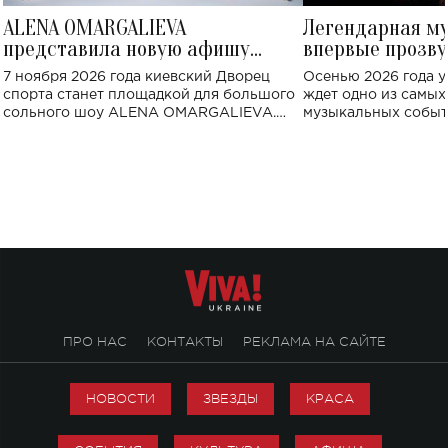
ALENA OMARGALIEVA
Легендарная м
представила новую афишу
впервые прозву
большого концерта во Дворце
Украине: где со
7 ноября 2026 года киевский Дворец
Осенью 2026 года у
спорта
спорта станет площадкой для большого
ждет одно из самы
сольного шоу ALENA OMARGALIEVA.
музыкальных событ
Концерт получил символичное название
«Не пьяная — влюбленная».
ПРО НАС
КОНТАКТЫ
РЕКЛАМА НА САЙТЕ
НОВОСТИ
ЗВЕЗДЫ
КРАСА