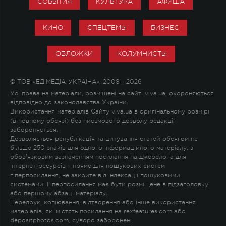
СОБЫТИЯ
КУЛЬТУРА
АФИША
КИНО
СПЕЦТЕМЫ
БИЗНЕС
ОБЛОЖКИ
КОЛУМНИСТЫ
© ТОВ «ЕДІМЕДІА-УКРАЇНА», 2008 - 2026
Усі права на матеріали, розміщені на сайті viva.ua, охороняються
відповідно до законодавства України.
Використання матеріалів Сайту viva.ua в оригінальному розмірі
(в повному обсязі) без письмового дозволу редакції
забороняється.
Дозволяється републікація та цитування статей обсягом не
більше 250 знаків для одного інформаційного матеріалу, з
обов'язковим зазначенням посилання на джерело, а для
Інтернет-ресурсів – пряме для пошукових систем
гіперпосилання, не закрите від індексації пошуковими
системами. Гіперпосилання має бути розміщене в підзаголовку
або першому абзаці матеріалу.
Передрук, копіювання, відтворення або інше використання
матеріалів, які містять посилання на rexfeatures.com або
depositphotos.com, суворо заборонені.