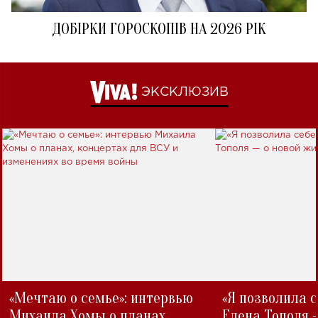
ДОБІРКИ ГОРОСКОПІВ НА 2026 РІК
ЭКСКЛЮЗИВ
«Мечтаю о семье»: интервью
«Я позволила 
Михаила Хомы о планах,
Елена Тополя 