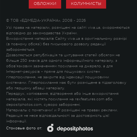
ОБЛОЖКИ
КОЛУМНИСТЫ
© ТОВ «ЕДІМЕДІА-УКРАЇНА», 2008 - 2026
Усі права на матеріали, розміщені на сайті viva.ua, охороняються
відповідно до законодавства України.
Використання матеріалів Сайту viva.ua в оригінальному розмірі
(в повному обсязі) без письмового дозволу редакції
забороняється.
Дозволяється републікація та цитування статей обсягом не
більше 250 знаків для одного інформаційного матеріалу, з
обов'язковим зазначенням посилання на джерело, а для
Інтернет-ресурсів – пряме для пошукових систем
гіперпосилання, не закрите від індексації пошуковими
системами. Гіперпосилання має бути розміщене в підзаголовку
або першому абзаці матеріалу.
Передрук, копіювання, відтворення або інше використання
матеріалів, які містять посилання на rexfeatures.com або
depositphotos.com, суворо заборонені.
Материалы с пометками
!
и
P
розміщені на правах реклами.
Редакція не несе відповідальності за достовірність цієї
інформації.
Стоковые фото от: