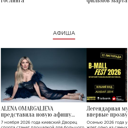
Гослинга
фильмов марта 
посмотреть в к
АФИША
ALENA OMARGALIEVA
Легендарная м
представила новую афишу
впервые прозву
большого концерта во Дворце
Украине: где со
7 ноября 2026 года киевский Дворец
Осенью 2026 года у
спорта
спорта станет площадкой для большого
ждет одно из самы