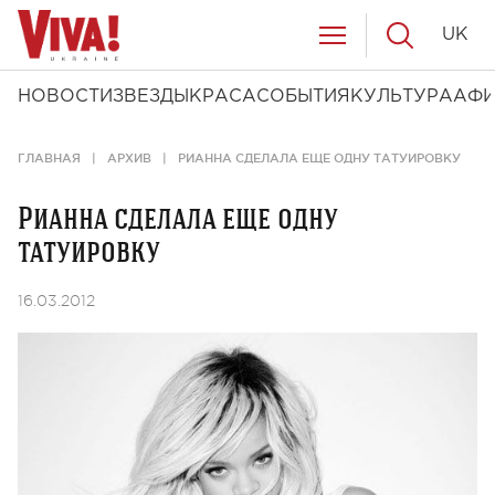
UK
НОВОСТИ
ЗВЕЗДЫ
КРАСА
СОБЫТИЯ
КУЛЬТУРА
АФ
ГЛАВНАЯ
АРХИВ
РИАННА СДЕЛАЛА ЕЩЕ ОДНУ ТАТУИРОВКУ
Рианна сделала еще одну
татуировку
16.03.2012