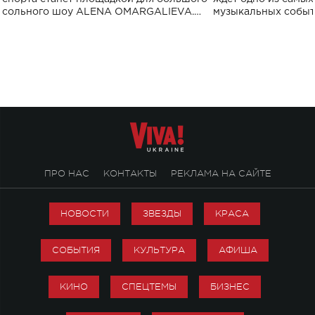
сольного шоу ALENA OMARGALIEVA.
музыкальных событ
Концерт получил символичное название
«Не пьяная — влюбленная».
ПРО НАС
КОНТАКТЫ
РЕКЛАМА НА САЙТЕ
НОВОСТИ
ЗВЕЗДЫ
КРАСА
СОБЫТИЯ
КУЛЬТУРА
АФИША
КИНО
СПЕЦТЕМЫ
БИЗНЕС