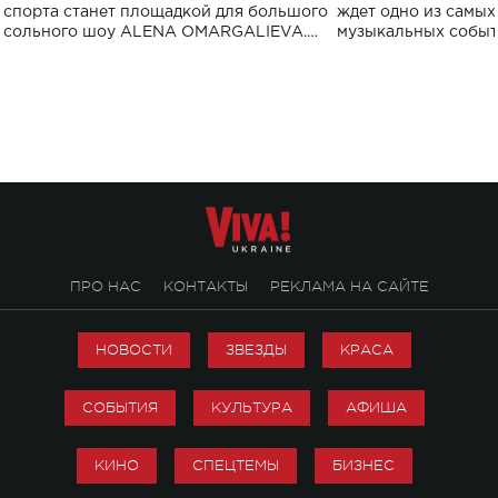
спорта
спорта станет площадкой для большого
ждет одно из самы
сольного шоу ALENA OMARGALIEVA.
музыкальных событ
Концерт получил символичное название
«Не пьяная — влюбленная».
ПРО НАС
КОНТАКТЫ
РЕКЛАМА НА САЙТЕ
НОВОСТИ
ЗВЕЗДЫ
КРАСА
СОБЫТИЯ
КУЛЬТУРА
АФИША
КИНО
СПЕЦТЕМЫ
БИЗНЕС