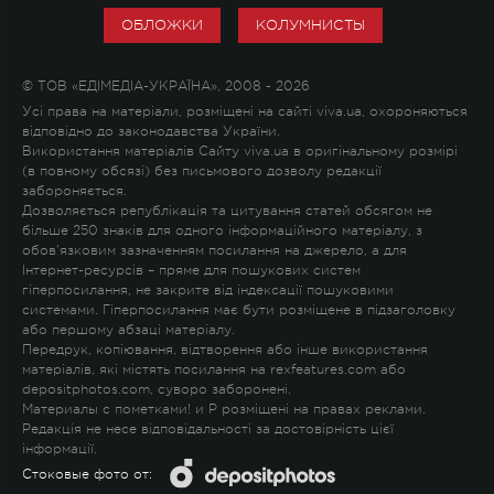
ОБЛОЖКИ
КОЛУМНИСТЫ
© ТОВ «ЕДІМЕДІА-УКРАЇНА», 2008 - 2026
Усі права на матеріали, розміщені на сайті viva.ua, охороняються
відповідно до законодавства України.
Використання матеріалів Сайту viva.ua в оригінальному розмірі
(в повному обсязі) без письмового дозволу редакції
забороняється.
Дозволяється републікація та цитування статей обсягом не
більше 250 знаків для одного інформаційного матеріалу, з
обов'язковим зазначенням посилання на джерело, а для
Інтернет-ресурсів – пряме для пошукових систем
гіперпосилання, не закрите від індексації пошуковими
системами. Гіперпосилання має бути розміщене в підзаголовку
або першому абзаці матеріалу.
Передрук, копіювання, відтворення або інше використання
матеріалів, які містять посилання на rexfeatures.com або
depositphotos.com, суворо заборонені.
Материалы с пометками
!
и
P
розміщені на правах реклами.
Редакція не несе відповідальності за достовірність цієї
інформації.
Стоковые фото от: