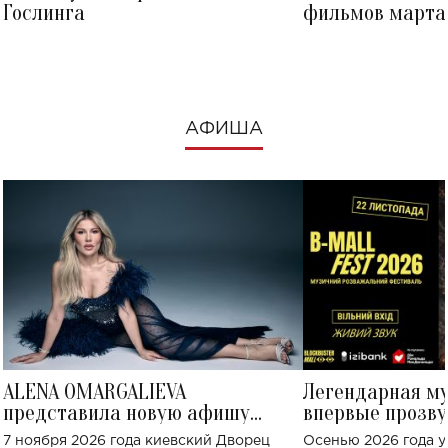
Гослинга
фильмов марта 
посмотреть в к
АФИША
ALENA OMARGALIEVA
Легендарная м
представила новую афишу
впервые прозву
большого концерта во Дворце
Украине: где со
7 ноября 2026 года киевский Дворец
Осенью 2026 года у