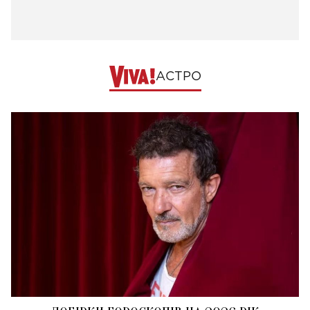
АСТРО