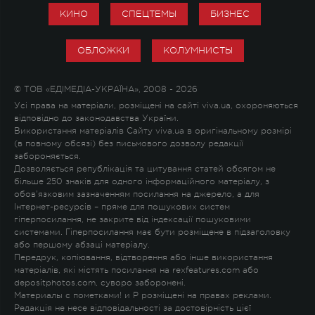
КИНО
СПЕЦТЕМЫ
БИЗНЕС
ОБЛОЖКИ
КОЛУМНИСТЫ
© ТОВ «ЕДІМЕДІА-УКРАЇНА», 2008 - 2026
Усі права на матеріали, розміщені на сайті viva.ua, охороняються
відповідно до законодавства України.
Використання матеріалів Сайту viva.ua в оригінальному розмірі
(в повному обсязі) без письмового дозволу редакції
забороняється.
Дозволяється републікація та цитування статей обсягом не
більше 250 знаків для одного інформаційного матеріалу, з
обов'язковим зазначенням посилання на джерело, а для
Інтернет-ресурсів – пряме для пошукових систем
гіперпосилання, не закрите від індексації пошуковими
системами. Гіперпосилання має бути розміщене в підзаголовку
або першому абзаці матеріалу.
Передрук, копіювання, відтворення або інше використання
матеріалів, які містять посилання на rexfeatures.com або
depositphotos.com, суворо заборонені.
Материалы с пометками
!
и
P
розміщені на правах реклами.
Редакція не несе відповідальності за достовірність цієї