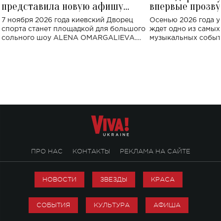
представила новую афишу
впервые прозву
большого концерта во Дворце
Украине: где со
7 ноября 2026 года киевский Дворец
Осенью 2026 года у
спорта
спорта станет площадкой для большого
ждет одно из самы
сольного шоу ALENA OMARGALIEVA.
музыкальных событ
Концерт получил символичное название
«Не пьяная — влюбленная».
ПРО НАС
КОНТАКТЫ
РЕКЛАМА НА САЙТЕ
НОВОСТИ
ЗВЕЗДЫ
КРАСА
СОБЫТИЯ
КУЛЬТУРА
АФИША