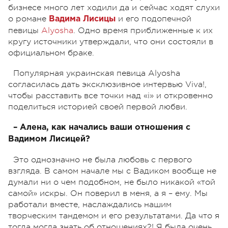
бизнесе много лет ходили да и сейчас ходят слухи
о романе
и его подопечной
Вадима Лисицы
певицы
Alyosha
. Одно время приближенные к их
кругу источники утверждали, что они состояли в
официальном браке.
Популярная украинская певица Alyosha
согласилась дать эксклюзивное интервью Viva!,
чтобы расставить все точки над «і» и откровенно
поделиться историей своей первой любви.
– Алена, как начались ваши отношения с
Вадимом Лисицей?
Это однозначно не была любовь с первого
взгляда. В самом начале мы с Вадиком вообще не
думали ни о чем подобном, не было никакой «той
самой» искры. Он поверил в меня, а я – ему. Мы
работали вместе, наслаждались нашим
творческим тандемом и его результатами. Да что я
тогда могла знать об отношениях?! Я была очень