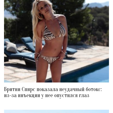
Бритни Спирс показала неудачный ботокс:
из-за инъекции у нее опустился глаз