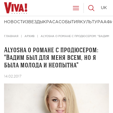
UK
НОВОСТИ
ЗВЕЗДЫ
КРАСА
СОБЫТИЯ
КУЛЬТУРА
АФ
ГЛАВНАЯ
АРХИВ
ALYOSHA О РОМАНЕ С ПРОДЮСЕРОМ: "ВАДИМ Б
Alyosha о романе с продюсером:
"Вадим был для меня всем, но я
была молода и неопытна"
14.02.2017