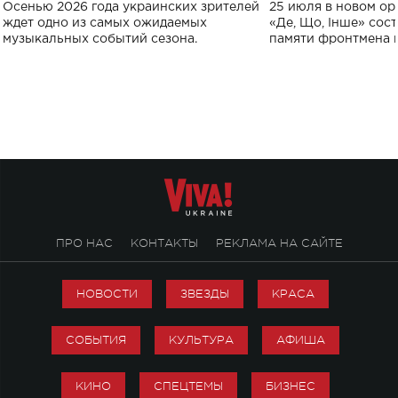
Украине: где состоится концерт
Клименко: более
Осенью 2026 года украинских зрителей
25 июля в новом op
исполнят песн
ждет одно из самых ожидаемых
«Де, Що, Інше» сос
музыкальных событий сезона.
памяти фронтмена
Михаила Клименко. 
особенный музыкал
посвященный артист
стало символом ис
настоящей любви.
ПРО НАС
КОНТАКТЫ
РЕКЛАМА НА САЙТЕ
НОВОСТИ
ЗВЕЗДЫ
КРАСА
СОБЫТИЯ
КУЛЬТУРА
АФИША
КИНО
СПЕЦТЕМЫ
БИЗНЕС