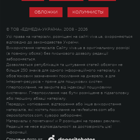
ОБЛОЖКИ
КОЛУМНИСТЫ
© ТОВ «ЕДІМЕДІА-УКРАЇНА», 2008 - 2026
Усі права на матеріали, розміщені на сайті viva.ua, охороняються
відповідно до законодавства України.
Використання матеріалів Сайту viva.ua в оригінальному розмірі
(в повному обсязі) без письмового дозволу редакції
забороняється.
Дозволяється републікація та цитування статей обсягом не
більше 250 знаків для одного інформаційного матеріалу, з
обов'язковим зазначенням посилання на джерело, а для
Інтернет-ресурсів – пряме для пошукових систем
гіперпосилання, не закрите від індексації пошуковими
системами. Гіперпосилання має бути розміщене в підзаголовку
або першому абзаці матеріалу.
Передрук, копіювання, відтворення або інше використання
матеріалів, які містять посилання на rexfeatures.com або
depositphotos.com, суворо заборонені.
Материалы с пометками
!
и
P
розміщені на правах реклами.
Редакція не несе відповідальності за достовірність цієї
інформації.
Стоковые фото от: