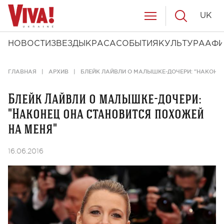
UK
НОВОСТИ
ЗВЕЗДЫ
КРАСА
СОБЫТИЯ
КУЛЬТУРА
АФ
ГЛАВНАЯ
АРХИВ
БЛЕЙК ЛАЙВЛИ О МАЛЫШКЕ-ДОЧЕРИ: "НАКОНЕ
Блейк Лайвли о малышке-дочери:
"Наконец она становится похожей
на меня"
16.06.2016