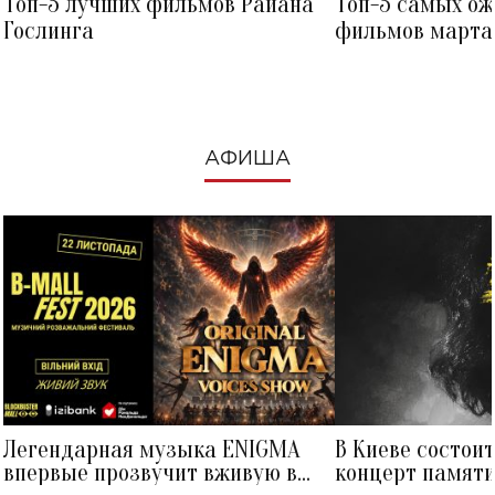
Топ-5 лучших фильмов Райана
Топ-5 самых о
Гослинга
фильмов марта 
посмотреть в к
АФИША
Легендарная музыка ENIGMA
В Киеве состои
впервые прозвучит вживую в
концерт памят