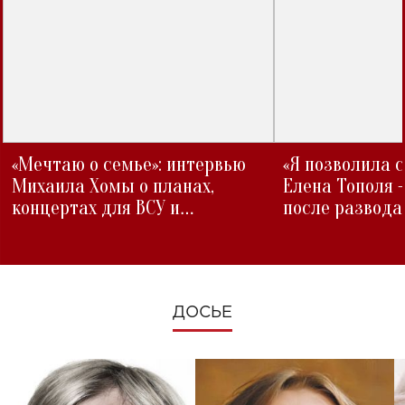
«Мечтаю о семье»: интервью
«Я позволила 
Михаила Хомы о планах,
Елена Тополя 
концертах для ВСУ и
после развода
изменениях во время войны
ДОСЬЕ