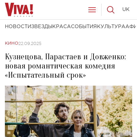
UK
НОВОСТИ
ЗВЕЗДЫ
КРАСА
СОБЫТИЯ
КУЛЬТУРА
АФ
22.09.2025
КИНО
Кузнецова, Парастаев и Довженко:
новая романтическая комедия
«Испытательный срок»