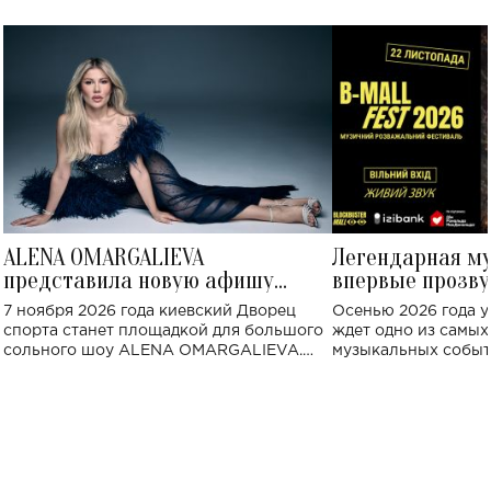
ALENA OMARGALIEVA
Легендарная м
представила новую афишу
впервые прозву
большого концерта во Дворце
Украине: где со
7 ноября 2026 года киевский Дворец
Осенью 2026 года у
спорта
спорта станет площадкой для большого
ждет одно из самы
сольного шоу ALENA OMARGALIEVA.
музыкальных событ
Концерт получил символичное название
«Не пьяная — влюбленная».