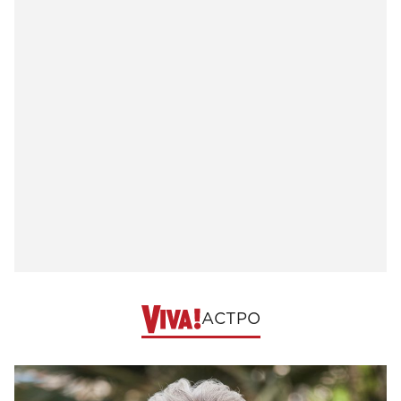
АСТРО