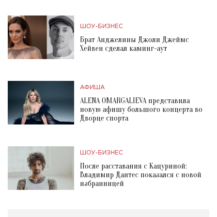
ШОУ-БИЗНЕС
Брат Анджелины Джоли Джеймс
Хейвен сделал каминг-аут
АФИША
ALENA OMARGALIEVA представила
новую афишу большого концерта во
Дворце спорта
ШОУ-БИЗНЕС
После расставания с Кацуриной:
Владимир Дантес показался с новой
избранницей