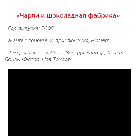
«Чарли и шоколадная фабрика»
Год выпуска: 2005
Жанры: семейный, приключения, мюзикл
Актёры: Джонни Депп, Фредди Хаймор, Хелена
Бонем Картер, Ноа Тейлор