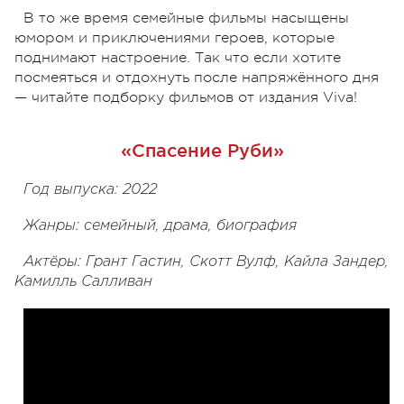
В то же время семейные фильмы насыщены
юмором и приключениями героев, которые
поднимают настроение. Так что если хотите
посмеяться и отдохнуть после напряжённого дня
— читайте подборку фильмов от издания Viva!
«Спасение Руби»
Год выпуска: 2022
Жанры: семейный, драма, биография
Актёры: Грант Гастин, Скотт Вулф, Кайла Зандер,
Камилль Салливан