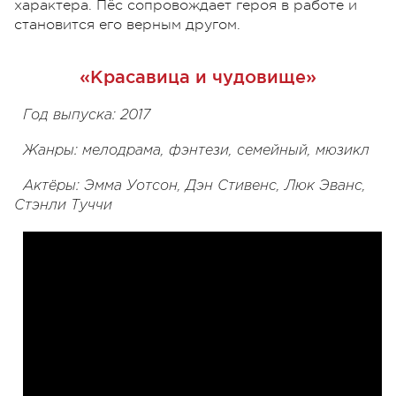
характера. Пёс сопровождает героя в работе и
становится его верным другом.
«Красавица и чудовище»
Год выпуска: 2017
Жанры: мелодрама, фэнтези, семейный, мюзикл
Актёры: Эмма Уотсон, Дэн Стивенс, Люк Эванс,
Стэнли Туччи