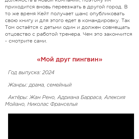
приходится вновь переезжать в другой город. В
то же время Кейт получает шанс опубликовать
свою книгу и для этого едет в командировку. Так
Том остаётся с детьми один и должен совмещать
отцовство с работой тренера. Чем это закончится
- смотрите сами.
«Мой друг пингвин»
Год выпуска: 2024
Жанры: драма, семейный
Актёры: Жан Рено, Адриана Барраса, Алексия
Мойано, Николас Франселья