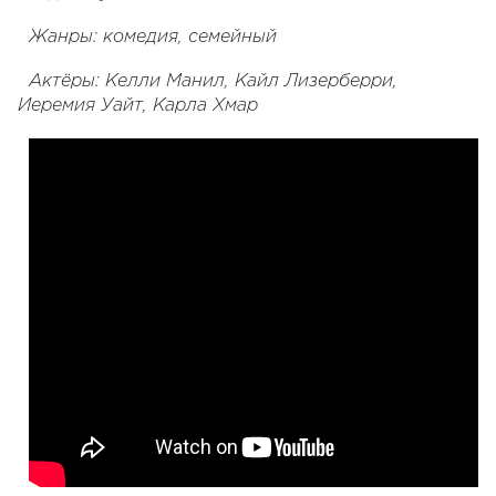
Жанры: комедия, семейный
Актёры: Келли Манил, Кайл Лизерберри,
Иеремия Уайт, Карла Хмар