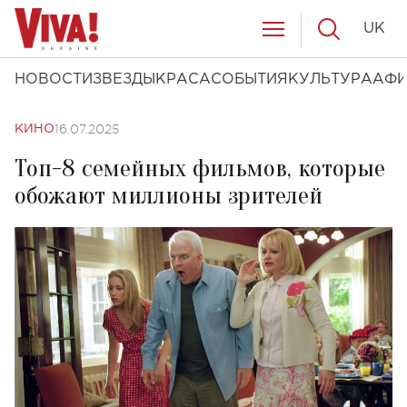
UK
НОВОСТИ
ЗВЕЗДЫ
КРАСА
СОБЫТИЯ
КУЛЬТУРА
АФ
16.07.2025
КИНО
Топ-8 семейных фильмов, которые
обожают миллионы зрителей