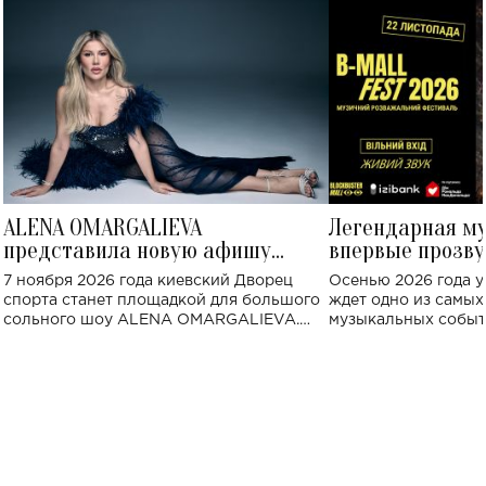
ALENA OMARGALIEVA
Легендарная м
представила новую афишу
впервые прозву
большого концерта во Дворце
Украине: где со
7 ноября 2026 года киевский Дворец
Осенью 2026 года у
спорта
спорта станет площадкой для большого
ждет одно из самы
сольного шоу ALENA OMARGALIEVA.
музыкальных событ
Концерт получил символичное название
«Не пьяная — влюбленная».