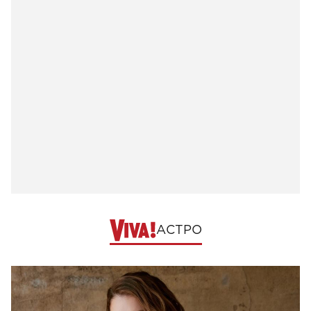
АСТРО