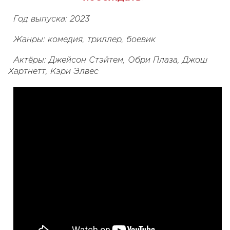
Год выпуска: 2023
Жанры: комедия, триллер, боевик
Актёры: Джейсон Стэйтем, Обри Плаза, Джош
Хартнетт, Кэри Элвес