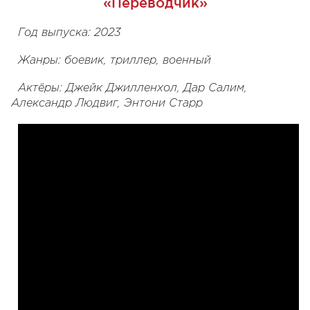
«Переводчик»
Год выпуска: 2023
Жанры: боевик, триллер, военный
Актёры: Джейк Джилленхол, Дар Салим,
Александр Людвиг, Энтони Старр