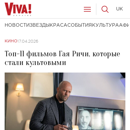
UK
НОВОСТИ
ЗВЕЗДЫ
КРАСА
СОБЫТИЯ
КУЛЬТУРА
АФ
17.04.2026
КИНО
Топ-11 фильмов Гая Ричи, которые
стали культовыми