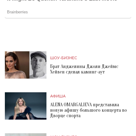
ШОУ-БИЗНЕС
Брат Анджелины Джоли Джеймс
Хейвен сделал каминг-аут
АФИША
ALENA OMARGALIEVA представила
новую афишу большого концерта во
Дворце спорта