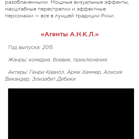
разоблаченными. Мощные визуальные эффекты,
масштабные перестрелки и эффектные
персонажи — все в лучшей традиции Ричи.
«Агенты А.Н.К.Л.»
Год выпуска: 2015
Жанры: комедия, боевик, приключения
Актеры: Генри Кавилл, Арми Хаммер, Алисия
Викандер, Элизабет Дебики