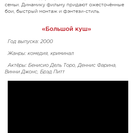
семьи. Динамику фильму придают ожесточённые
бои, быстрый монтаж и фэнтези-стиль.
«Большой куш»
Год выпуска: 2000
Жанры: комедия, криминал
Актёры: Бенисио Дель Торо, Деннис Фарина,
Винни Джонс, Брэд Питт