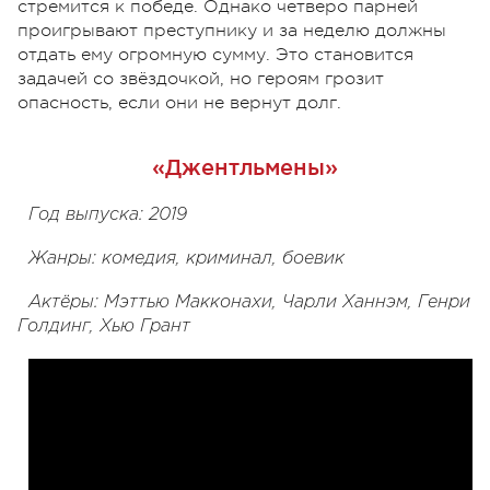
стремится к победе. Однако четверо парней
проигрывают преступнику и за неделю должны
отдать ему огромную сумму. Это становится
задачей со звёздочкой, но героям грозит
опасность, если они не вернут долг.
«Джентльмены»
Год выпуска: 2019
Жанры: комедия, криминал, боевик
Актёры: Мэттью Макконахи, Чарли Ханнэм, Генри
Голдинг, Хью Грант