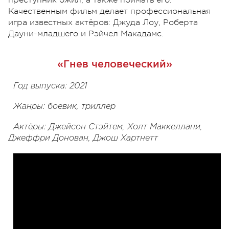
Качественным фильм делает профессиональная
игра известных актёров: Джуда Лоу, Роберта
Дауни-младшего и Рэйчел Макадамс.
«Гнев человеческий»
Год выпуска: 2021
Жанры: боевик, триллер
Актёры: Джейсон Стэйтем, Холт Маккеллани,
Джеффри Донован, Джош Хартнетт