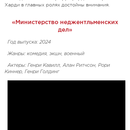
Харди в главных ролях достойны внимания.
«Министерство неджентльменских
дел»
Год выпуска: 2024
Жанры: комедия, экшн, военный
Актеры: Генри Кавилл, Алан Ритчсон, Рори
Киннер, Генри Голдинг