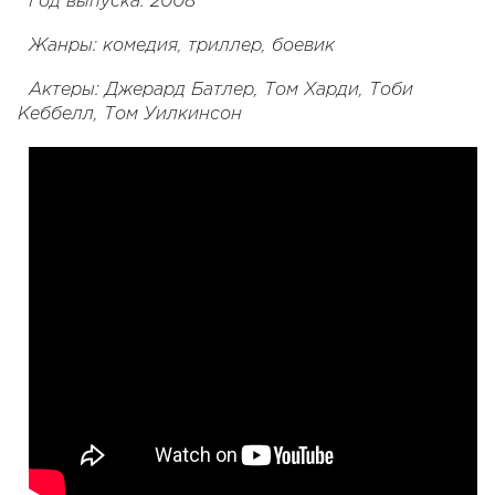
Год выпуска: 2008
Жанры: комедия, триллер, боевик
Актеры: Джерард Батлер, Том Харди, Тоби
Кеббелл, Том Уилкинсон