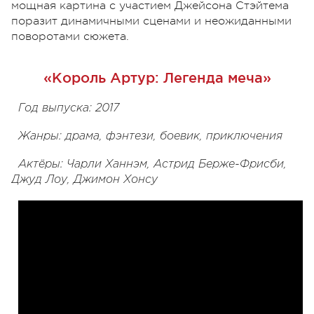
мощная картина с участием Джейсона Стэйтема
поразит динамичными сценами и неожиданными
поворотами сюжета.
«Король Артур: Легенда меча»
Год выпуска: 2017
Жанры: драма, фэнтези, боевик, приключения
Актёры: Чарли Ханнэм, Астрид Берже-Фрисби,
Джуд Лоу, Джимон Хонсу