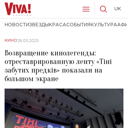
UK
НОВОСТИ
ЗВЕЗДЫ
КРАСА
СОБЫТИЯ
КУЛЬТУРА
АФ
28.05.2025
КИНО
Возвращение кинолегенды:
отреставрированную ленту «Тіні
забутих предків» показали на
большом экране