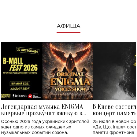
АФИША
Легендарная музыка ENIGMA
В Киеве состои
впервые прозвучит вживую в
концерт памят
Украине: где состоится концерт
Клименко: более
Осенью 2026 года украинских зрителей
25 июля в новом op
исполнят песн
ждет одно из самых ожидаемых
«Де, Що, Інше» сос
музыкальных событий сезона.
памяти фронтмена