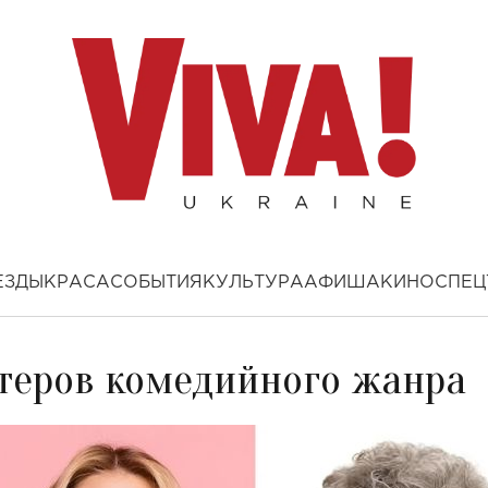
ЕЗДЫ
КРАСА
СОБЫТИЯ
КУЛЬТУРА
АФИША
КИНО
СПЕЦ
ктеров комедийного жанра