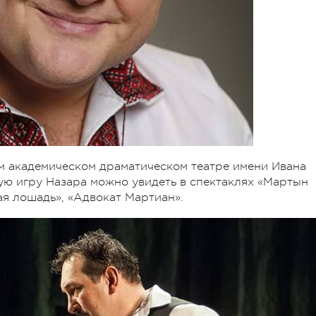
м академическом драматическом театре имени Ивана
ую игру Назара можно увидеть в спектаклях «Мартын
ая лошадь», «Адвокат Мартиан».