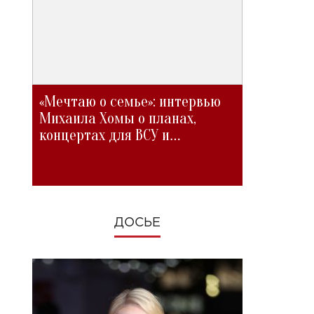
«Мечтаю о семье»: интервью
Михаила Хомы о планах,
концертах для ВСУ и
изменениях во время войны
ДОСЬЕ