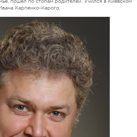
мье, пошел по стопам родителей. Учился в Киевском
 Ивана Карпенко-Карого.