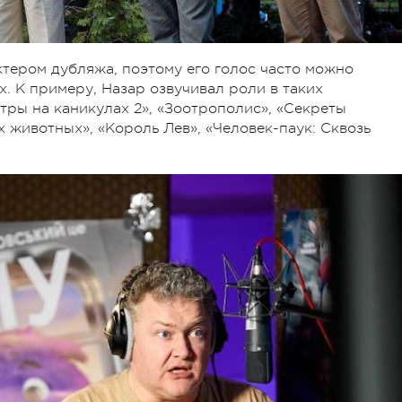
тером дубляжа, поэтому его голос часто можно
. К примеру, Назар озвучивал роли в таких
стры на каникулах 2», «Зоотрополис», «Секреты
животных», «Король Лев», «Человек-паук: Сквозь