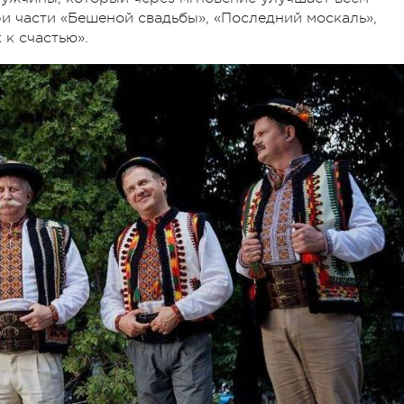
ри части «Бешеной свадьбы», «Последний москаль»,
 к счастью».