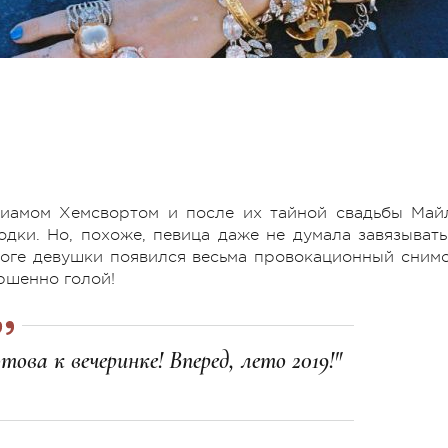
Лиамом Хемсвортом и после их тайной свадьбы Май
дки. Но, похоже, певица даже не думала завязывать
логе девушки появился весьма провокационный снимо
ершенно голой!
това к вечеринке! Вперед, лето 2019!"