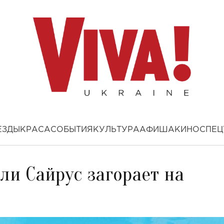
ЕЗДЫ
КРАСА
СОБЫТИЯ
КУЛЬТУРА
АФИША
КИНО
СПЕЦ
ли Сайрус загорает на