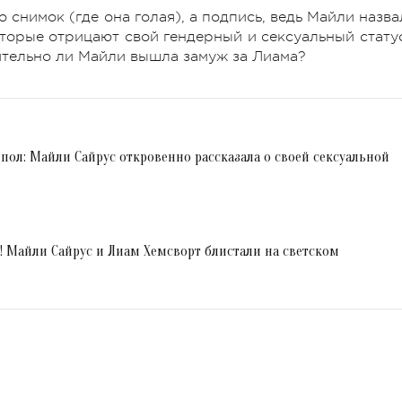
 снимок (где она голая), а подпись, ведь Майли назва
оторые отрицают свой гендерный и сексуальный статус
вительно ли Майли вышла замуж за Лиама?
пол: Майли Сайрус откровенно рассказала о своей сексуальной
! Майли Сайрус и Лиам Хемсворт блистали на светском