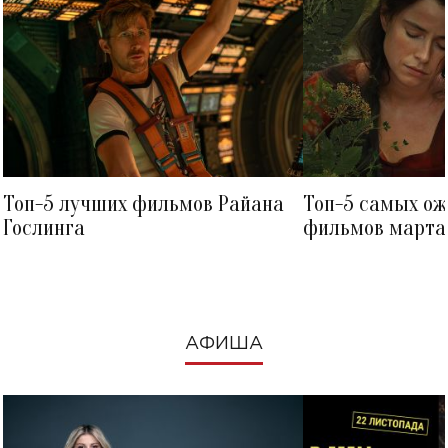
Топ-5 лучших фильмов Райана
Топ-5 самых о
Гослинга
фильмов марта 
посмотреть в к
АФИША