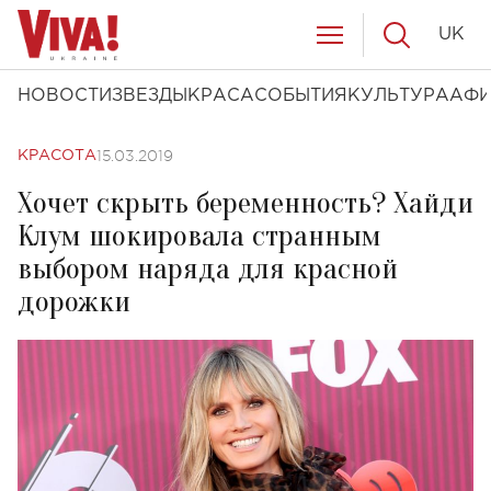
UK
НОВОСТИ
ЗВЕЗДЫ
КРАСА
СОБЫТИЯ
КУЛЬТУРА
АФ
15.03.2019
КРАСОТА
Хочет скрыть беременность? Хайди
Клум шокировала странным
выбором наряда для красной
дорожки