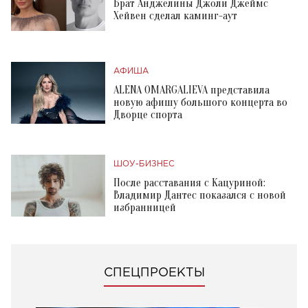
Брат Анджелины Джоли Джеймс
Хейвен сделал каминг-аут
АФИША
ALENA OMARGALIEVA представила
новую афишу большого концерта во
Дворце спорта
ШОУ-БИЗНЕС
После расставания с Кацуриной:
Владимир Дантес показался с новой
избранницей
СПЕЦПРОЕКТЫ