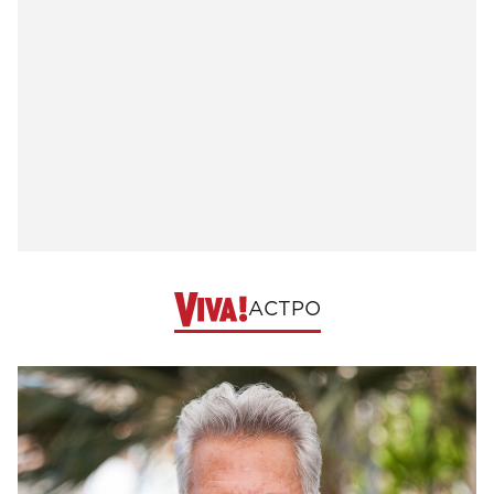
АСТРО