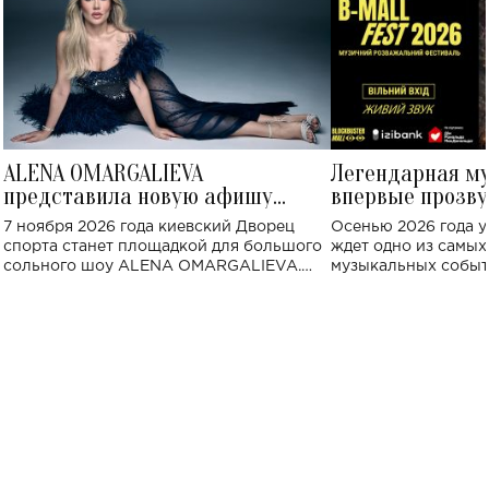
ALENA OMARGALIEVA
Легендарная м
представила новую афишу
впервые прозву
большого концерта во Дворце
Украине: где со
7 ноября 2026 года киевский Дворец
Осенью 2026 года у
спорта
спорта станет площадкой для большого
ждет одно из самы
сольного шоу ALENA OMARGALIEVA.
музыкальных событ
Концерт получил символичное название
«Не пьяная — влюбленная».