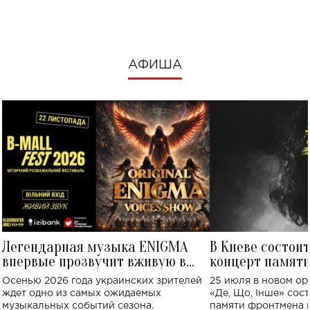
посмотреть в к
АФИША
Легендарная музыка ENIGMA
В Киеве состои
впервые прозвучит вживую в
концерт памят
Украине: где состоится концерт
Клименко: более
Осенью 2026 года украинских зрителей
25 июля в новом op
исполнят песн
ждет одно из самых ожидаемых
«Де, Що, Інше» сос
музыкальных событий сезона.
памяти фронтмена