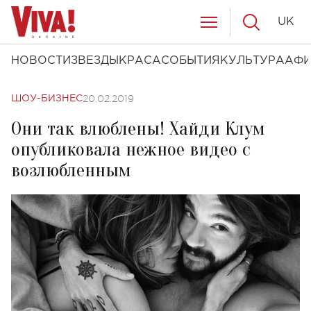
UK
НОВОСТИ
ЗВЕЗДЫ
КРАСА
СОБЫТИЯ
КУЛЬТУРА
АФ
20.02.2019
ШОУ-БИЗНЕС
Они так влюблены! Хайди Клум
опубликовала нежное видео с
возлюбленным