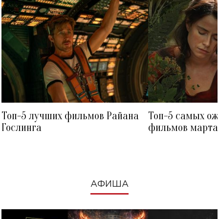
Топ-5 лучших фильмов Райана
Топ-5 самых о
Гослинга
фильмов марта 
посмотреть в к
АФИША