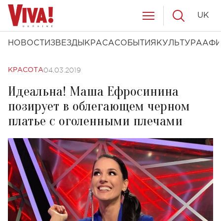
UK
НОВОСТИ
ЗВЕЗДЫ
КРАСА
СОБЫТИЯ
КУЛЬТУРА
АФ
04.03.2019
КРАСОТА
Идеальна! Маша Ефросинина
позирует в облегающем черном
платье с оголенными плечами