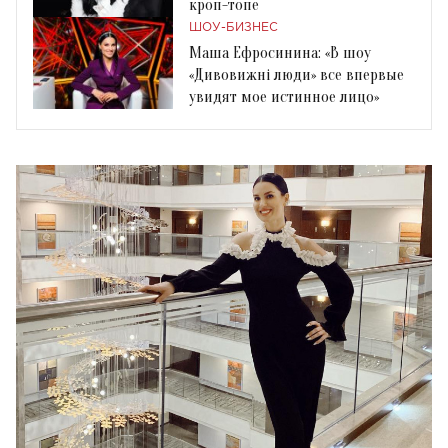
кроп-топе
ШОУ-БИЗНЕС
Маша Ефросинина: «В шоу
«Дивовижні люди» все впервые
увидят мое истинное лицо»