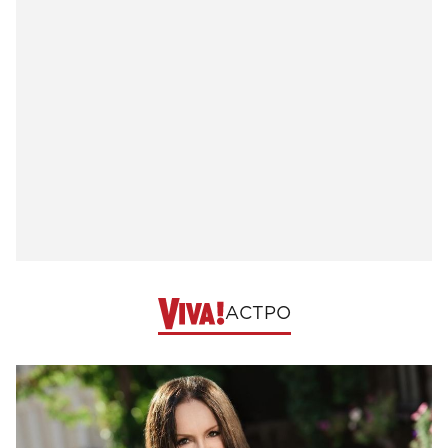
АСТРО