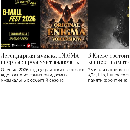
Легендарная музыка ENIGMA
В Киеве состои
впервые прозвучит вживую в
концерт памят
Украине: где состоится концерт
Клименко: более
Осенью 2026 года украинских зрителей
25 июля в новом op
исполнят песн
ждет одно из самых ожидаемых
«Де, Що, Інше» сос
музыкальных событий сезона.
памяти фронтмена
Михаила Клименко. 
особенный музыкал
посвященный артист
стало символом ис
настоящей любви.