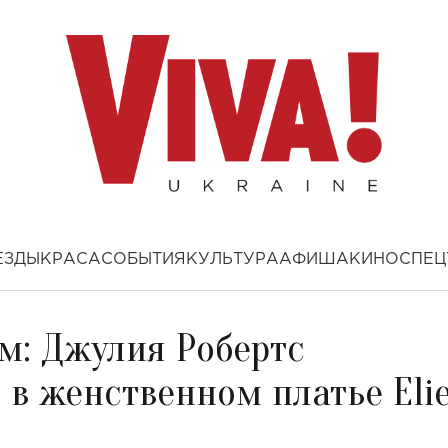
ЕЗДЫ
КРАСА
СОБЫТИЯ
КУЛЬТУРА
АФИША
КИНО
СПЕЦ
м: Джулия Робертс
 в женственном платье Eli