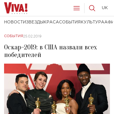
UK
НОВОСТИ
ЗВЕЗДЫ
КРАСА
СОБЫТИЯ
КУЛЬТУРА
АФ
25.02.2019
СОБЫТИЯ
Оскар-2019: в США назвали всех
победителей