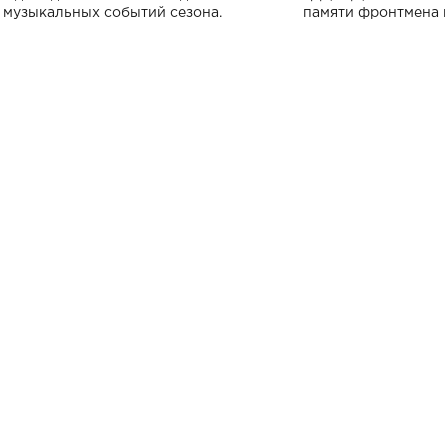
музыкальных событий сезона.
памяти фронтмена
Михаила Клименко. 
особенный музыкал
посвященный артист
стало символом ис
настоящей любви.