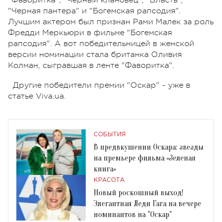
"Черная пантера" и "Богемская рапсодия".
Лучшим актером был признан Рами Малек за роль
Фредди Меркьюри в фильме "Богемская
рапсодия". А вот победительницей в женской
версии номинации стала британка Оливия
Колман, сыгравшая в ленте "Фаворитка".
Другие победители премии "Оскар" - уже в
статье Viva.ua.
СОБЫТИЯ
В предвкушении Оскара: звезды
на премьере фильма «Зеленая
книга»
КРАСОТА
Новый роскошный выход!
Элегантная Леди Гага на вечере
номинантов на "Оскар"