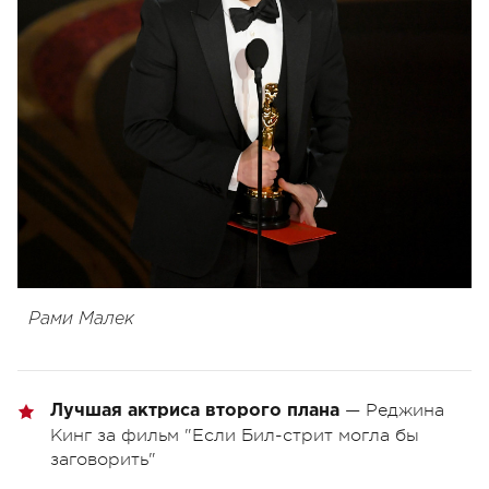
Рами Малек
— Реджина
Лучшая актриса второго плана
Кинг за фильм "Если Бил-стрит могла бы
заговорить"