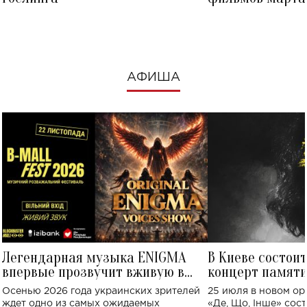
посмотреть в к
АФИША
Легендарная музыка ENIGMA
В Киеве состои
впервые прозвучит вживую в
концерт памят
Украине: где состоится концерт
Клименко: более
Осенью 2026 года украинских зрителей
25 июля в новом op
исполнят песн
ждет одно из самых ожидаемых
«Де, Що, Інше» сос