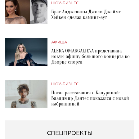
ШОУ-БИЗНЕС
Брат Анджелины Джоли Джеймс
Хейвен сделал каминг-аут
АФИША
ALENA OMARGALIEVA представила
новую афишу большого концерта во
Дворце спорта
ШОУ-БИЗНЕС
После расставания с Кацуриной:
Владимир Дантес показался с новой
избранницей
СПЕЦПРОЕКТЫ