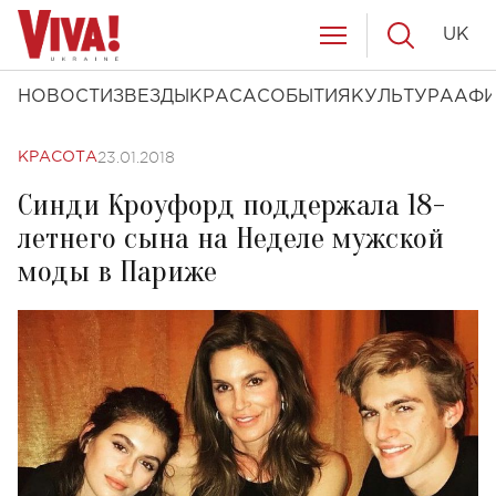
UK
НОВОСТИ
ЗВЕЗДЫ
КРАСА
СОБЫТИЯ
КУЛЬТУРА
АФ
23.01.2018
КРАСОТА
Синди Кроуфорд поддержала 18-
летнего сына на Неделе мужской
моды в Париже