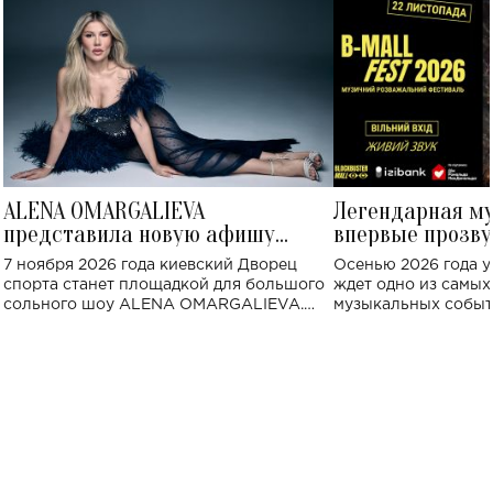
ALENA OMARGALIEVA
Легендарная м
представила новую афишу
впервые прозву
большого концерта во Дворце
Украине: где со
7 ноября 2026 года киевский Дворец
Осенью 2026 года у
спорта
спорта станет площадкой для большого
ждет одно из самы
сольного шоу ALENA OMARGALIEVA.
музыкальных событ
Концерт получил символичное название
«Не пьяная — влюбленная».