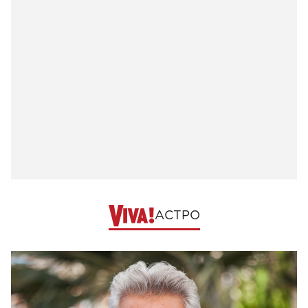
АСТРО