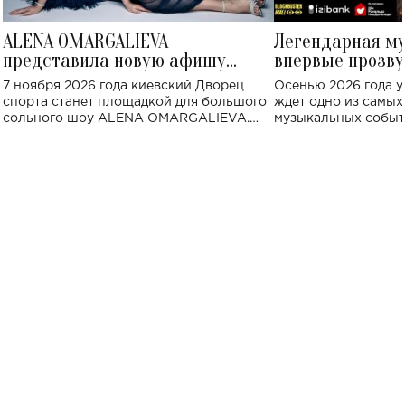
ALENA OMARGALIEVA
Легендарная м
представила новую афишу
впервые прозву
большого концерта во Дворце
Украине: где со
7 ноября 2026 года киевский Дворец
Осенью 2026 года у
спорта
спорта станет площадкой для большого
ждет одно из самы
сольного шоу ALENA OMARGALIEVA.
музыкальных событ
Концерт получил символичное название
«Не пьяная — влюбленная».