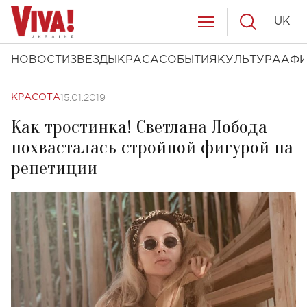
UK
НОВОСТИ
ЗВЕЗДЫ
КРАСА
СОБЫТИЯ
КУЛЬТУРА
АФ
15.01.2019
КРАСОТА
Как тростинка! Светлана Лобода
похвасталась стройной фигурой на
репетиции