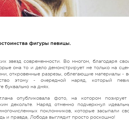
остоинства фигуры певицы.
их звезд современности. Во многом, благодаря сво
рые она то и дело демонстрирует не только на сцен
мини, откровенные разрезы, облегающие материалы - в
ство этому - очередной наряд, который певи
е буквально на днях.
тлана опубликовала фото, на котором позирует
оким декольте. Наряд отменно подчеркнул идеальн
многочисленных поклонников, которые засыпали св
дь и правда, Лобода выглядит просто роскошно!