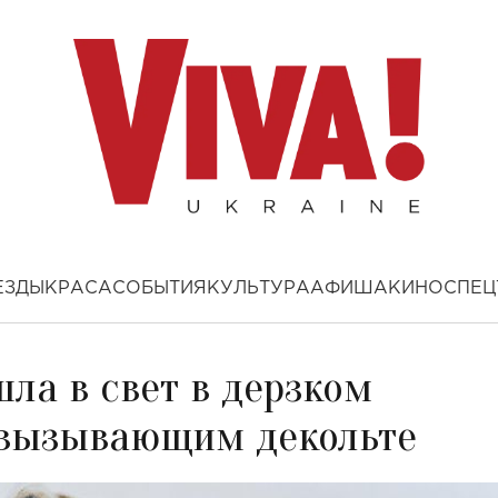
ЕЗДЫ
КРАСА
СОБЫТИЯ
КУЛЬТУРА
АФИША
КИНО
СПЕЦ
ла в свет в дерзком
 вызывающим декольте