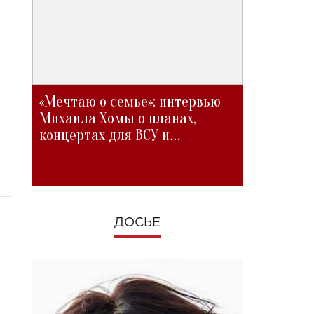
«Мечтаю о семье»: интервью
Михаила Хомы о планах,
концертах для ВСУ и
изменениях во время войны
ДОСЬЕ