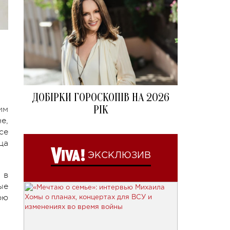
ДОБІРКИ ГОРОСКОПІВ НА 2026
РІК
им
е,
се
ца
ЭКСКЛЮЗИВ
 в
ые
ою