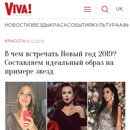
UK
НОВОСТИ
ЗВЕЗДЫ
КРАСА
СОБЫТИЯ
КУЛЬТУРА
АФ
18.12.2018
КРАСОТА
В чем встречать Новый год 2019?
Составляем идеальный образ на
примере звезд