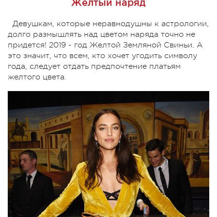
Желтый наряд
Девушкам, которые неравнодушны к астрологии,
долго размышлять над цветом наряда точно не
придется! 2019 - год Желтой Земляной Свиньи. А
это значит, что всем, кто хочет угодить символу
года, следует отдать предпочтение платьям
желтого цвета.