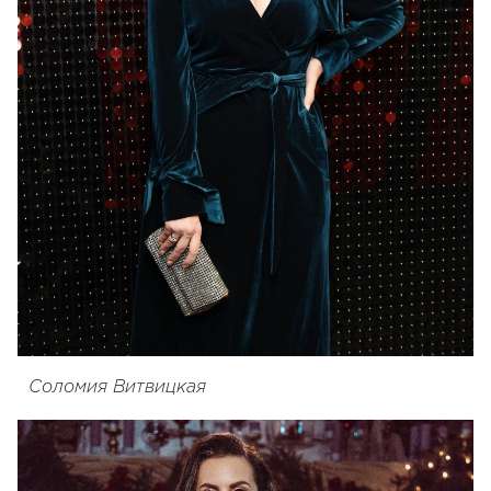
Соломия Витвицкая