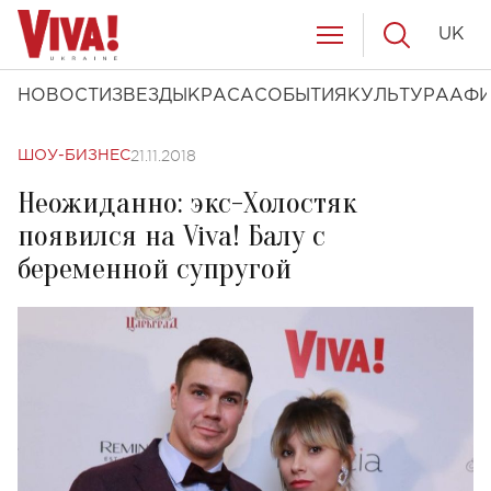
UK
НОВОСТИ
ЗВЕЗДЫ
КРАСА
СОБЫТИЯ
КУЛЬТУРА
АФ
21.11.2018
ШОУ-БИЗНЕС
Неожиданно: экс-Холостяк
появился на Viva! Балу с
беременной супругой