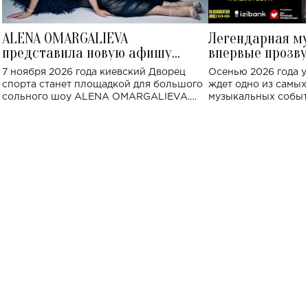
ALENA OMARGALIEVA
Легендарная м
представила новую афишу
впервые прозву
большого концерта во Дворце
Украине: где со
7 ноября 2026 года киевский Дворец
Осенью 2026 года у
спорта
спорта станет площадкой для большого
ждет одно из самы
сольного шоу ALENA OMARGALIEVA.
музыкальных событ
Концерт получил символичное название
«Не пьяная — влюбленная».