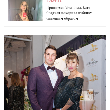
эффектном наряде
КРАСОТА
Принцесса Viva! Бала: Катя
Осадчая покорила публику
сияющим образом