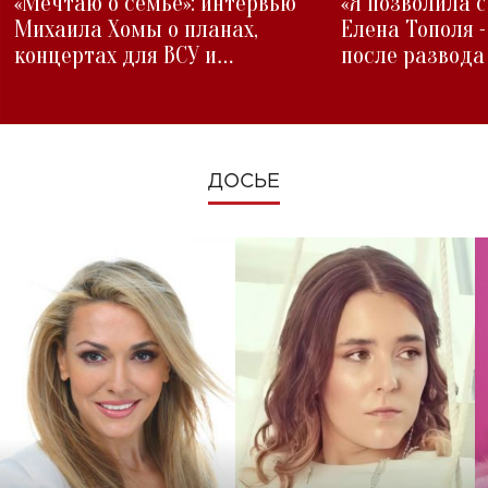
«Мечтаю о семье»: интервью
«Я позволила 
Михаила Хомы о планах,
Елена Тополя 
концертах для ВСУ и
после развода
изменениях во время войны
ДОСЬЕ