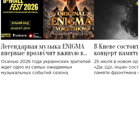
Легендарная музыка ENIGMA
В Киеве состои
впервые прозвучит вживую в
концерт памят
Украине: где состоится концерт
Клименко: более
Осенью 2026 года украинских зрителей
25 июля в новом op
исполнят песн
ждет одно из самых ожидаемых
«Де, Що, Інше» сос
музыкальных событий сезона.
памяти фронтмена
Михаила Клименко. 
особенный музыкал
посвященный артист
стало символом ис
настоящей любви.