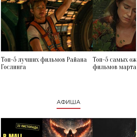
Топ-5 лучших фильмов Райана
Топ-5 самых о
Гослинга
фильмов марта 
посмотреть в к
АФИША