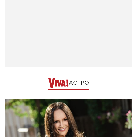
АСТРО