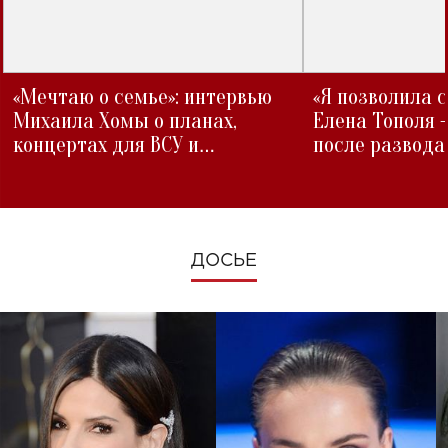
«Мечтаю о семье»: интервью
«Я позволила 
Михаила Хомы о планах,
Елена Тополя 
концертах для ВСУ и
после развода
изменениях во время войны
ДОСЬЕ