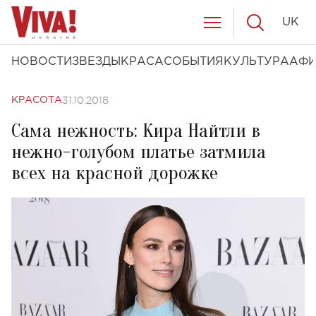
UK
НОВОСТИ
ЗВЕЗДЫ
КРАСА
СОБЫТИЯ
КУЛЬТУРА
АФ
31.10.2018
КРАСОТА
Сама нежность: Кира Найтли в
нежно-голубом платье затмила
всех на красной дорожке