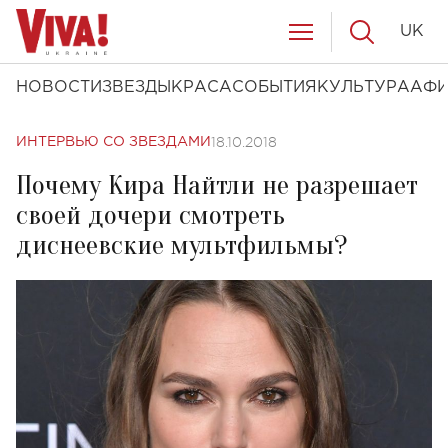
UK
НОВОСТИ
ЗВЕЗДЫ
КРАСА
СОБЫТИЯ
КУЛЬТУРА
АФ
18.10.2018
ИНТЕРВЬЮ СО ЗВЕЗДАМИ
Почему Кира Найтли не разрешает
своей дочери смотреть
диснеевские мультфильмы?