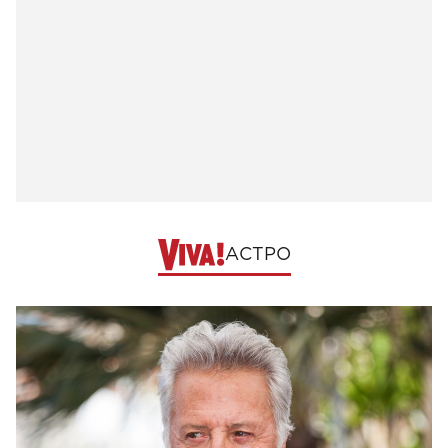
АСТРО