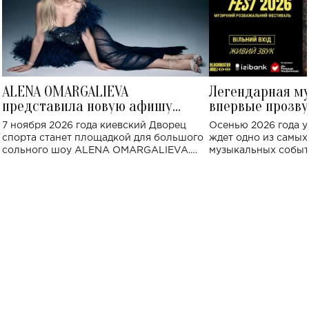
ALENA OMARGALIEVA
Легендарная м
представила новую афишу
впервые прозву
большого концерта во Дворце
Украине: где со
7 ноября 2026 года киевский Дворец
Осенью 2026 года у
спорта
спорта станет площадкой для большого
ждет одно из самы
сольного шоу ALENA OMARGALIEVA.
музыкальных событ
Концерт получил символичное название
«Не пьяная — влюбленная».