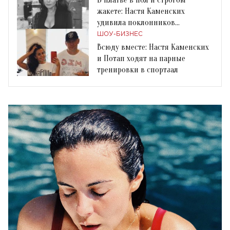
жакете: Настя Каменских
удивила поклонников
сдержанным образом
ШОУ-БИЗНЕС
Всюду вместе: Настя Каменских
и Потап ходят на парные
тренировки в спортзал