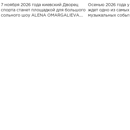
большого концерта во Дворце
Украине: где со
7 ноября 2026 года киевский Дворец
Осенью 2026 года у
спорта
спорта станет площадкой для большого
ждет одно из самы
сольного шоу ALENA OMARGALIEVA.
музыкальных событ
Концерт получил символичное название
«Не пьяная — влюбленная».