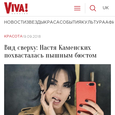
UK
НОВОСТИ
ЗВЕЗДЫ
КРАСА
СОБЫТИЯ
КУЛЬТУРА
АФ
19.09.2018
КРАСОТА
Вид сверху: Настя Каменских
похвасталась пышным бюстом