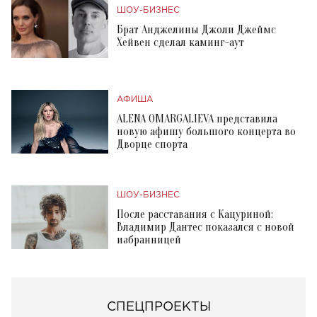
ШОУ-БИЗНЕС
Брат Анджелины Джоли Джеймс
Хейвен сделал каминг-аут
АФИША
ALENA OMARGALIEVA представила
новую афишу большого концерта во
Дворце спорта
ШОУ-БИЗНЕС
После расставания с Кацуриной:
Владимир Дантес показался с новой
избранницей
СПЕЦПРОЕКТЫ