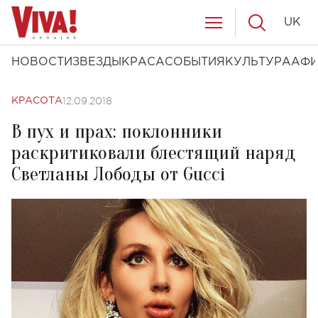
UK
НОВОСТИ
ЗВЕЗДЫ
КРАСА
СОБЫТИЯ
КУЛЬТУРА
АФ
12.09.2018
КРАСОТА
В пух и прах: поклонники
раскритиковали блестящий наряд
Светланы Лободы от Gucci