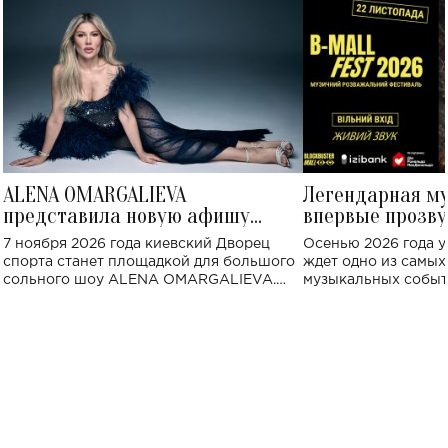
ALENA OMARGALIEVA
Легендарная м
представила новую афишу
впервые прозву
большого концерта во Дворце
Украине: где со
7 ноября 2026 года киевский Дворец
Осенью 2026 года у
спорта
спорта станет площадкой для большого
ждет одно из самы
сольного шоу ALENA OMARGALIEVA.
музыкальных событ
Концерт получил символичное название
«Не пьяная — влюбленная».