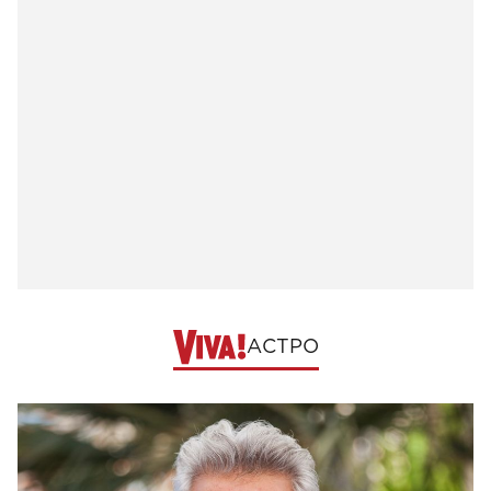
АСТРО