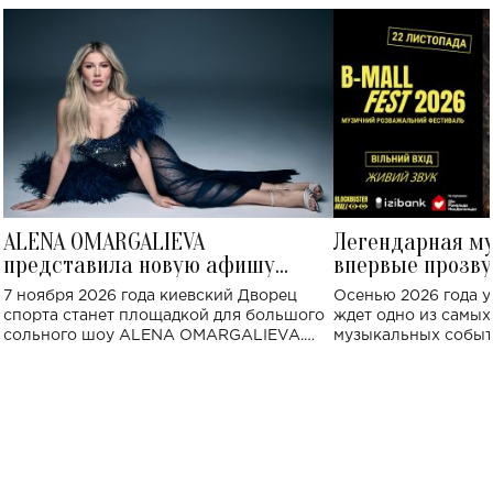
ALENA OMARGALIEVA
Легендарная м
представила новую афишу
впервые прозву
большого концерта во Дворце
Украине: где со
7 ноября 2026 года киевский Дворец
Осенью 2026 года у
спорта
спорта станет площадкой для большого
ждет одно из самы
сольного шоу ALENA OMARGALIEVA.
музыкальных событ
Концерт получил символичное название
«Не пьяная — влюбленная».