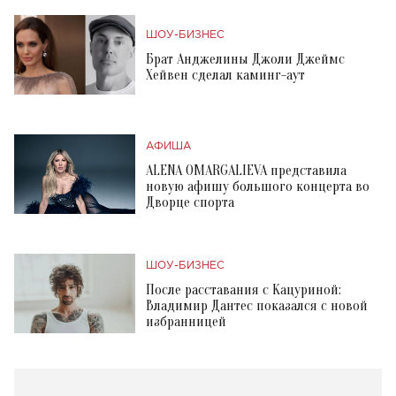
ШОУ-БИЗНЕС
Брат Анджелины Джоли Джеймс
Хейвен сделал каминг-аут
АФИША
ALENA OMARGALIEVA представила
новую афишу большого концерта во
Дворце спорта
ШОУ-БИЗНЕС
После расставания с Кацуриной:
Владимир Дантес показался с новой
избранницей