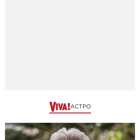
АСТРО