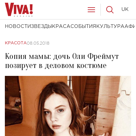
UK
НОВОСТИ
ЗВЕЗДЫ
КРАСА
СОБЫТИЯ
КУЛЬТУРА
АФ
08.05.2018
КРАСОТА
Копия мамы: дочь Оли Фреймут
позирует в деловом костюме