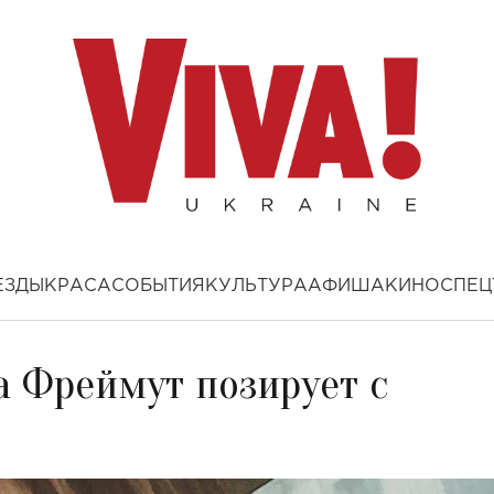
ЕЗДЫ
КРАСА
СОБЫТИЯ
КУЛЬТУРА
АФИША
КИНО
СПЕЦ
а Фреймут позирует с