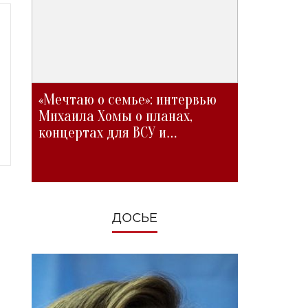
«Мечтаю о семье»: интервью
Михаила Хомы о планах,
концертах для ВСУ и
изменениях во время войны
ДОСЬЕ