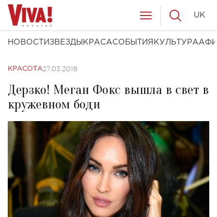
UK
НОВОСТИ
ЗВЕЗДЫ
КРАСА
СОБЫТИЯ
КУЛЬТУРА
АФ
27.03.2018
КРАСОТА
Дерзко! Меган Фокс вышла в свет в
кружевном боди