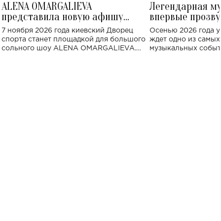
ALENA OMARGALIEVA
Легендарная м
представила новую афишу
впервые прозву
большого концерта во Дворце
Украине: где со
7 ноября 2026 года киевский Дворец
Осенью 2026 года у
спорта
спорта станет площадкой для большого
ждет одно из самы
сольного шоу ALENA OMARGALIEVA.
музыкальных событ
Концерт получил символичное название
«Не пьяная — влюбленная».