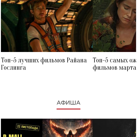
Топ-5 лучших фильмов Райана
Топ-5 самых о
Гослинга
фильмов марта 
посмотреть в к
АФИША