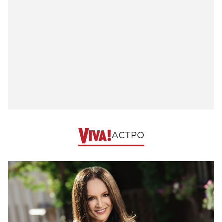
АСТРО