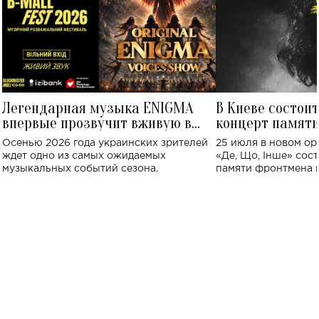
Легендарная музыка ENIGMA
В Киеве состои
впервые прозвучит вживую в
концерт памят
Украине: где состоится концерт
Клименко: более
Осенью 2026 года украинских зрителей
25 июля в новом op
исполнят песн
ждет одно из самых ожидаемых
«Де, Що, Інше» сос
музыкальных событий сезона.
памяти фронтмена
Михаила Клименко. 
особенный музыкал
посвященный артист
стало символом ис
настоящей любви.