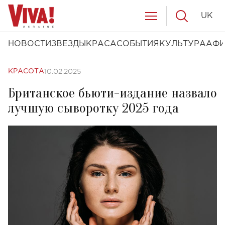
UK
НОВОСТИ
ЗВЕЗДЫ
КРАСА
СОБЫТИЯ
КУЛЬТУРА
АФ
10.02.2025
КРАСОТА
Британское бьюти-издание назвало
лучшую сыворотку 2025 года