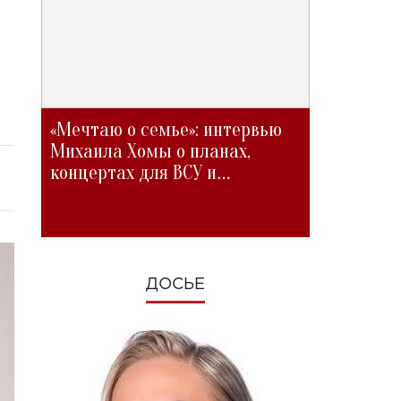
«Мечтаю о семье»: интервью
Михаила Хомы о планах,
концертах для ВСУ и
изменениях во время войны
ДОСЬЕ