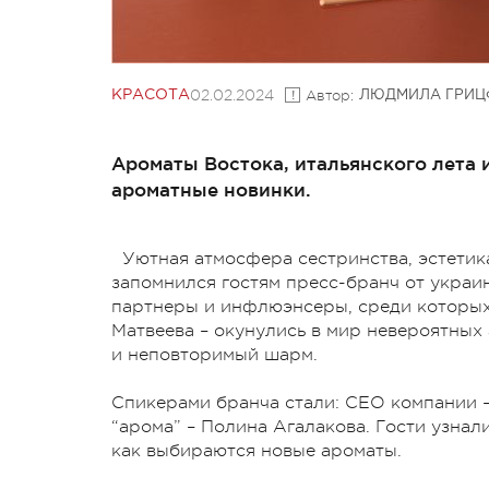
02.02.2024
Автор:
КРАСОТА
ЛЮДМИЛА ГРИЦ
Ароматы Востока, итальянского лета и
ароматные новинки.
Уютная атмосфера сестринства, эстетик
запомнился гостям пресс-бранч от украин
партнеры и инфлюэнсеры, среди которых
Матвеева – окунулись в мир невероятных 
и неповторимый шарм.
Спикерами бранча стали: СЕО компании 
“
арома
” – Полина
Агалакова
. Гости узнал
как выбираются новые ароматы.