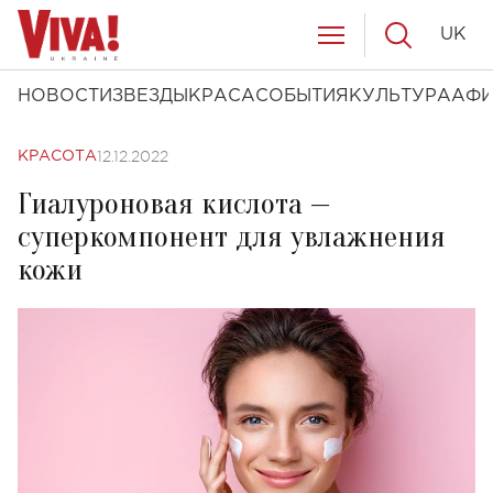
UK
НОВОСТИ
ЗВЕЗДЫ
КРАСА
СОБЫТИЯ
КУЛЬТУРА
АФ
12.12.2022
КРАСОТА
Гиалуроновая кислота —
суперкомпонент для увлажнения
кожи