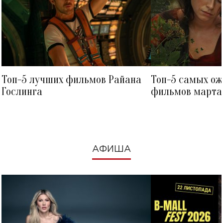
Топ-5 лучших фильмов Райана
Топ-5 самых о
Гослинга
фильмов марта 
посмотреть в к
АФИША