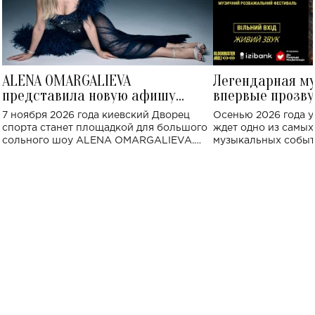
ALENA OMARGALIEVA
Легендарная м
представила новую афишу
впервые прозву
большого концерта во Дворце
Украине: где со
7 ноября 2026 года киевский Дворец
Осенью 2026 года у
спорта
спорта станет площадкой для большого
ждет одно из самы
сольного шоу ALENA OMARGALIEVA.
музыкальных событ
Концерт получил символичное название
«Не пьяная — влюбленная».