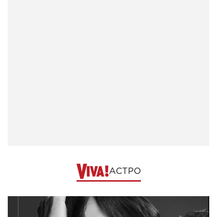
АСТРО