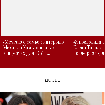
«Мечтаю о семье»: интервью
«Я позволила 
Михаила Хомы о планах,
Елена Тополя 
концертах для ВСУ и
после развода
изменениях во время войны
ДОСЬЕ