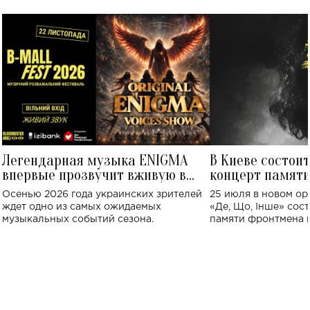
Легендарная музыка ENIGMA
В Киеве состои
впервые прозвучит вживую в
концерт памят
Украине: где состоится концерт
Клименко: более
Осенью 2026 года украинских зрителей
25 июля в новом op
исполнят песн
ждет одно из самых ожидаемых
«Де, Що, Інше» сос
музыкальных событий сезона.
памяти фронтмена
Михаила Клименко. 
особенный музыкал
посвященный артист
стало символом ис
настоящей любви.