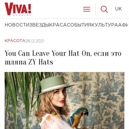
UK
НОВОСТИ
ЗВЕЗДЫ
КРАСА
СОБЫТИЯ
КУЛЬТУРА
АФ
26.12.2021
КРАСОТА
You Can Leave Your Hat On, если это
шляпа ZY Hats