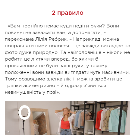
2 правило
«Вам постійно немає куди подіти руки? Вони
повинні не заважати вам, а допомагати, –
переконана Лілія Ребрик. – Наприклад, можна
поправляти ними волосся – це завжди виглядає на
фото дуже природно. Та найголовніше – ніколи не
робити це ліктями вперед, бо якими б
прокаченими не були ваші руки, у такому
положенні вони завжди виглядатимуть масивними.
Тому розводимо злегка лікті, можна зробити це
трішки асиметрично – й одразу з’явиться
невимушеність у позі».