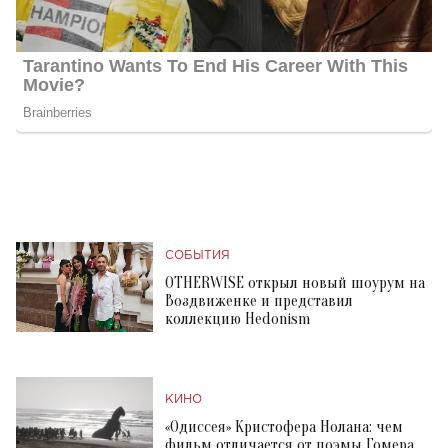
СОБЫТИЯ
OTHERWISE открыл новый шоурум на
Воздвиженке и представил
коллекцию Hedonism
КИНО
«Одиссея» Кристофера Нолана: чем
фильм отличается от поэмы Гомера