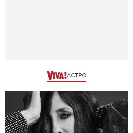
АСТРО