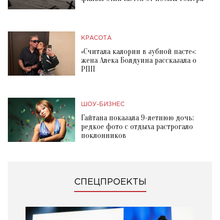
КРАСОТА
«Считала калории в зубной пасте»:
жена Алека Болдуина рассказала о
РПП
ШОУ-БИЗНЕС
Гайтана показала 9-летнюю дочь:
редкое фото с отдыха растрогало
поклонников
СПЕЦПРОЕКТЫ