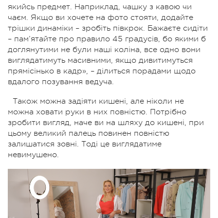
якийсь предмет. Наприклад, чашку з кавою чи
чаєм. Якщо ви хочете на фото стояти, додайте
трішки динаміки – зробіть півкрок. Бажаєте сидіти
– пам’ятайте про правило 45 градусів, бо якими б
доглянутими не були наші коліна, все одно вони
виглядатимуть масивними, якщо дивитимуться
прямісінько в кадр», – ділиться порадами щодо
вдалого позування ведуча.
Також можна задіяти кишені, але ніколи не
можна ховати руки в них повністю. Потрібно
зробити вигляд, наче ви на шляху до кишені, при
цьому великий палець повинен повністю
залишатися зовні. Тоді це виглядатиме
невимушено.