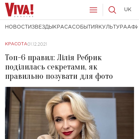
UK
НОВОСТИ
ЗВЕЗДЫ
КРАСА
СОБЫТИЯ
КУЛЬТУРА
АФ
01.12.2021
КРАСОТА
Топ-6 правил: Лілія Ребрик
поділилась секретами, як
правильно позувати для фото