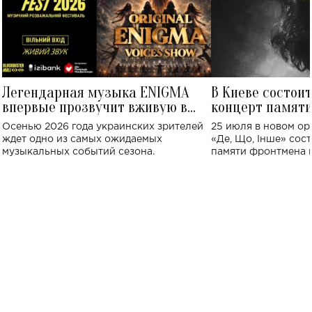
Легендарная музыка ENIGMA
В Киеве состои
впервые прозвучит вживую в
концерт памят
Украине: где состоится концерт
Клименко: более
Осенью 2026 года украинских зрителей
25 июля в новом op
исполнят песн
ждет одно из самых ожидаемых
«Де, Що, Інше» сос
музыкальных событий сезона.
памяти фронтмена
Михаила Клименко. 
особенный музыкал
посвященный артист
стало символом ис
настоящей любви.