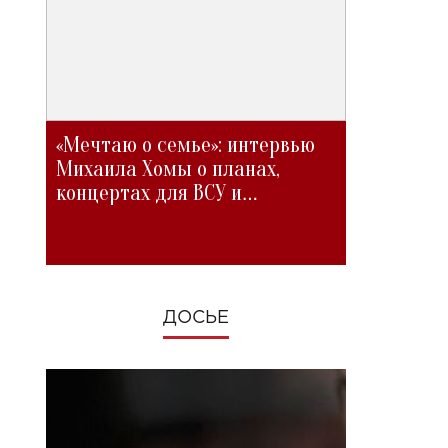
«Мечтаю о семье»: интервью
Михаила Хомы о планах,
концертах для ВСУ и
изменениях во время войны
ДОСЬЕ