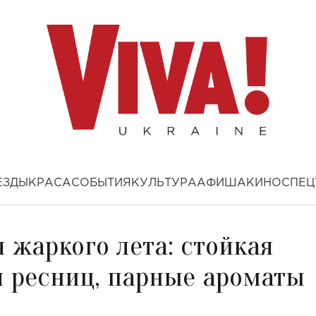
ЕЗДЫ
КРАСА
СОБЫТИЯ
КУЛЬТУРА
АФИША
КИНО
СПЕЦ
я жаркого лета: стойкая
я ресниц, парные ароматы