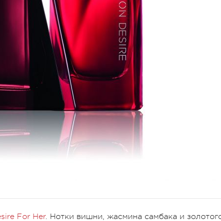
sire For Her
. Нотки вишни, жасмина самбака и золотог