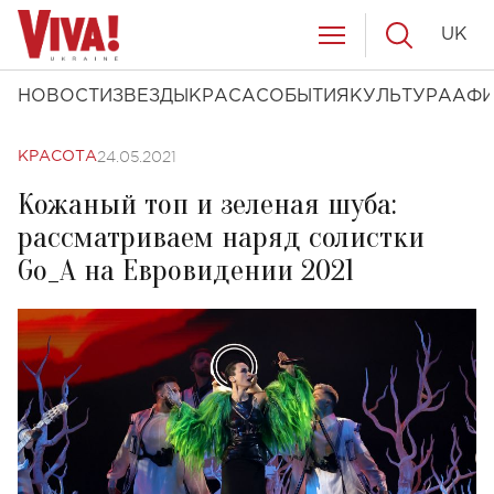
UK
НОВОСТИ
ЗВЕЗДЫ
КРАСА
СОБЫТИЯ
КУЛЬТУРА
АФ
24.05.2021
КРАСОТА
Кожаный топ и зеленая шуба:
рассматриваем наряд солистки
Go_A на Евровидении 2021