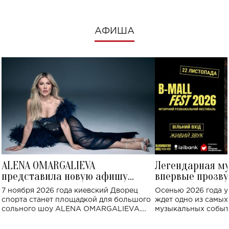
АФИША
ALENA OMARGALIEVA
Легендарная м
представила новую афишу
впервые прозву
большого концерта во Дворце
Украине: где со
7 ноября 2026 года киевский Дворец
Осенью 2026 года у
спорта
спорта станет площадкой для большого
ждет одно из самы
сольного шоу ALENA OMARGALIEVA.
музыкальных событ
Концерт получил символичное название
«Не пьяная — влюбленная».