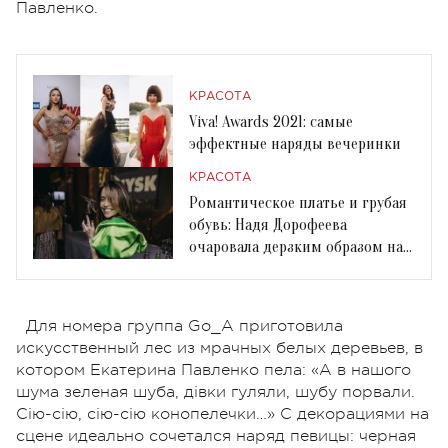
Павленко.
КРАСОТА
Viva! Awards 2021: самые
эффектные наряды вечеринки
КРАСОТА
Романтическое платье и грубая
обувь: Надя Дорофеева
очаровала дерзким образом на
Viva! Awards 2021
Для номера группа Go_A приготовила
искусственный лес из мрачных белых деревьев, в
котором Екатерина Павленко пела: «А в нашого
шума зеленая шуба, дівки гуляли, шубу порвали.
Сію-сію, сію-сію конопелечки…» С декорациями на
сцене идеально сочетался наряд певицы: черная