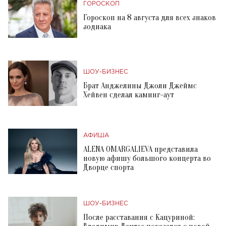
ГОРОСКОП
Гороскоп на 8 августа для всех знаков
зодиака
ШОУ-БИЗНЕС
Брат Анджелины Джоли Джеймс
Хейвен сделал каминг-аут
АФИША
ALENA OMARGALIEVA представила
новую афишу большого концерта во
Дворце спорта
ШОУ-БИЗНЕС
После расставания с Кацуриной: