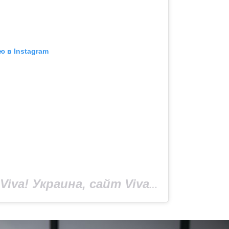
ю в Instagram
Публикация от Viva! Украина, сайт Viva.ua (@viva_ukraine_magazine)