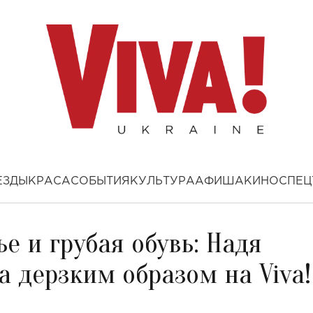
ЕЗДЫ
КРАСА
СОБЫТИЯ
КУЛЬТУРА
АФИША
КИНО
СПЕЦ
е и грубая обувь: Надя
 дерзким образом на Viva!