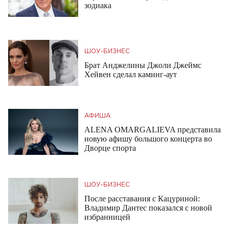
зодиака
ШОУ-БИЗНЕС
Брат Анджелины Джоли Джеймс
Хейвен сделал каминг-аут
АФИША
ALENA OMARGALIEVA представила
новую афишу большого концерта во
Дворце спорта
ШОУ-БИЗНЕС
После расставания с Кацуриной:
Владимир Дантес показался с новой
избранницей