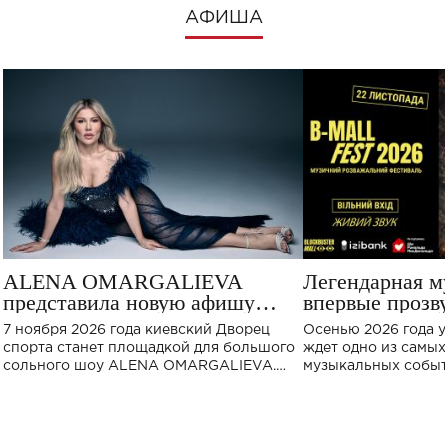
АФИША
ALENA OMARGALIEVA
Легендарная 
представила новую афишу
впервые прозв
большого концерта во Дворце
Украине: где с
7 ноября 2026 года киевский Дворец
Осенью 2026 года у
спорта
концерт
спорта станет площадкой для большого
ждет одно из самы
сольного шоу ALENA OMARGALIEVA.
музыкальных событ
Концерт получил символичное название
«Не пьяная — влюбленная».