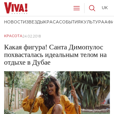
UK
НОВОСТИ
ЗВЕЗДЫ
КРАСА
СОБЫТИЯ
КУЛЬТУРА
АФ
24.02.2018
КРАСОТА
Какая фигура! Санта Димопулос
похвасталась идеальным телом на
отдыхе в Дубае