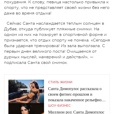
похудения. К слову, певица настолько привыкла к
спорту, что не представляет своей жизни без него
даже во время отдыха!
Сейчас Санта наслаждается теплым солнцем в
Дубае, откуда публикует пляжные снимки. На
одном из них на позирует в спортивной форме и
признается, что отдых спорту не помеха. «Сегодня
была ударная тренировка! Из зала выползала. С
первым днем великого поста! Очищаемся от
дурных мыслей, намерений и действий», —
подписала Санта свой снимок.
СТИЛЬ ЖИЗНИ
Санта Димопулос рассказала о
своем фитнес-прошлом и
показала накаченное рельефное
тело
ШОУ-БИЗНЕС
Миллион роз: Санта Димопулос