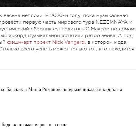
 весьма неплохи. В 2020-м году, пока музыкальная
л провести первую часть мирового тура NEZEMNAYA и
акустический сборник суперхитов «С Максом по домам»
ный аккорд музыкальной эстетики ретро вейва. А под
ный
фэшн-арт проект Nick Vangard
, в котором мода,
только всего успеть может только тот, кто находится 
акс Барских и Миша Романова впервые показали кадры из
н Бадоев показал взрослого сына