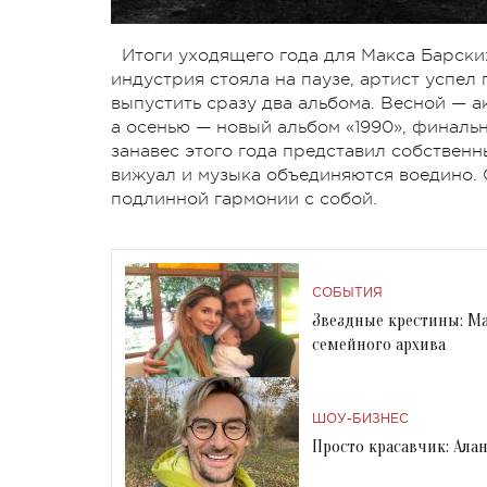
Итоги уходящего года для Макса Барских
индустрия стояла на паузе, артист успе
выпустить сразу два альбома. Весной — 
а осенью — новый альбом «1990», финаль
занавес этого года представил собствен
вижуал и музыка объединяются воедино. С
подлинной гармонии с собой.
СОБЫТИЯ
Звездные крестины: М
семейного архива
ШОУ-БИЗНЕС
Просто красавчик: Ала