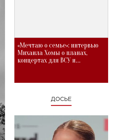
«Мечтаю о семье»: интервью
Михаила Хомы о планах,
концертах для ВСУ и
изменениях во время войны
ДОСЬЕ