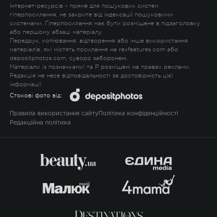
Інтернет-ресурсів – пряме для пошукових систем
гіперпосилання, не закрите від індексації пошуковими
системами. Гіперпосилання має бути розміщене в підзаголовку
або першому абзаці матеріалу.
Передрук, копіювання, відтворення або інше використання
матеріалів, які містять посилання на rexfeatures.com або
depositphotos.com, суворо заборонені.
Матеріали із позначками
!
та
P
розміщені на правах реклами.
Редакція не несе відповідальності за достовірність цієї
інформації.
Стокові фото від:
Правила використання сайту
Політика конфіденційності
Редакційна політика