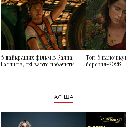
5 найкращих фільмів Раяна
Топ-5 найочіку
Ґослінга, які варто побачити
березня-2026
АФІША