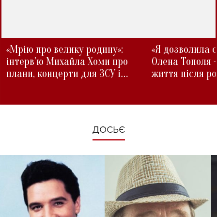
«Мрію про велику родину»:
«Я дозволила с
інтерв'ю Михайла Хоми про
Олена Тополя 
плани, концерти для ЗСУ і
життя після р
зміни під час війни
ДОСЬЄ