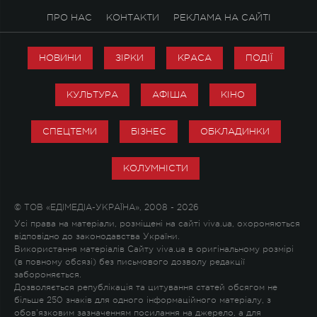
ПРО НАС
КОНТАКТИ
РЕКЛАМА НА САЙТІ
НОВИНИ
ЗІРКИ
КРАСА
ПОДІЇ
КУЛЬТУРА
АФІША
КІНО
СПЕЦТЕМИ
БІЗНЕС
ОБКЛАДИНКИ
КОЛУМНІСТИ
© ТОВ «ЕДІМЕДІА-УКРАЇНА», 2008 - 2026
Усі права на матеріали, розміщені на сайті viva.ua, охороняються
відповідно до законодавства України.
Використання матеріалів Сайту viva.ua в оригінальному розмірі
(в повному обсязі) без письмового дозволу редакції
забороняється.
Дозволяється републікація та цитування статей обсягом не
більше 250 знаків для одного інформаційного матеріалу, з
обов'язковим зазначенням посилання на джерело, а для