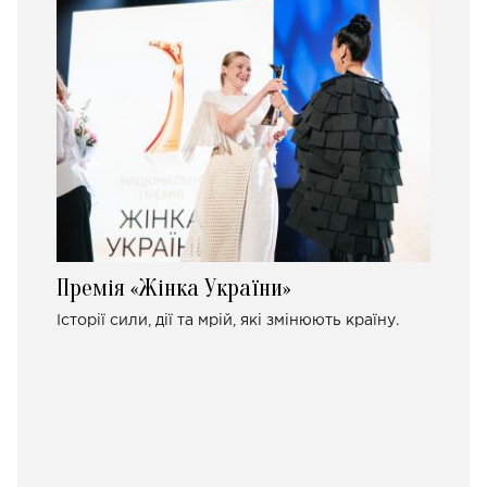
Премія «Жінка України»
Історії сили, дії та мрій, які змінюють країну.