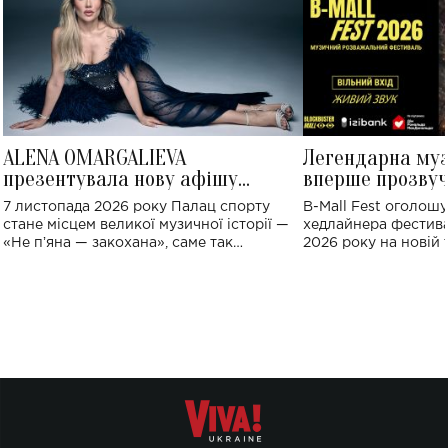
ALENA OMARGALIEVA
Легендарна му
презентувала нову афішу
вперше прозвуч
великого концерту в Палаці
Україні: де від
7 листопада 2026 року Палац спорту
B-Mall Fest оголош
спорту
стане місцем великої музичної історії —
хедлайнера фестива
«Не пʼяна — закохана», саме так
2026 року на новій т
символічно названо майбутній концерт
stage відбудеться у
ALENA OMARGALIEVA.
ENIGMA VOICES' OR