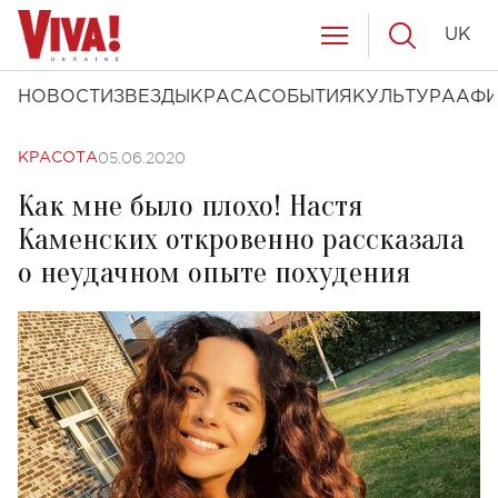
UK
НОВОСТИ
ЗВЕЗДЫ
КРАСА
СОБЫТИЯ
КУЛЬТУРА
АФ
05.06.2020
КРАСОТА
Как мне было плохо! Настя
Каменских откровенно рассказала
о неудачном опыте похудения