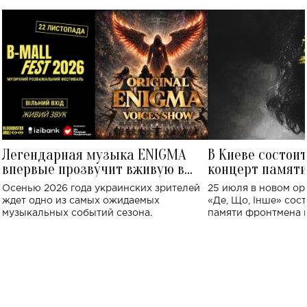
Легендарная музыка ENIGMA
В Киеве состои
впервые прозвучит вживую в
концерт памят
Украине: где состоится концерт
Клименко: более
Осенью 2026 года украинских зрителей
25 июля в новом op
исполнят песн
ждет одно из самых ожидаемых
«Де, Що, Інше» сос
музыкальных событий сезона.
памяти фронтмена
Михаила Клименко. 
особенный музыкал
посвященный артист
стало символом ис
настоящей любви.