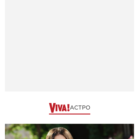
АСТРО