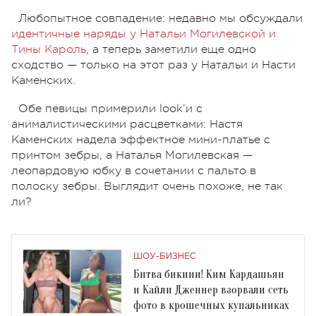
Любопытное совпадение: недавно мы обсуждали
идентичные наряды у Натальи Могилевской и
Тины Кароль
, а теперь заметили еще одно
сходство — только на этот раз у Натальи и Насти
Каменских.
Обе певицы примерили look’и с
анималистическими расцветками: Настя
Каменских надела эффектное мини-платье с
принтом зебры, а Наталья Могилевская —
леопардовую юбку в сочетании с пальто в
полоску зебры. Выглядит очень похоже, не так
ли?
ШОУ-БИЗНЕС
Битва бикини! Ким Кардашьян
и Кайли Дженнер взорвали сеть
фото в крошечных купальниках