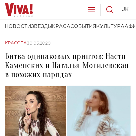
UK
НОВОСТИ
ЗВЕЗДЫ
КРАСА
СОБЫТИЯ
КУЛЬТУРА
АФ
30.05.2020
КРАСОТА
Битва одинаковых принтов: Настя
Каменских и Наталья Могилевская
в похожих нарядах