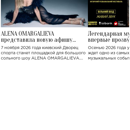
ALENA OMARGALIEVA
Легендарная м
представила новую афишу
впервые прозву
большого концерта во Дворце
Украине: где со
7 ноября 2026 года киевский Дворец
Осенью 2026 года у
спорта
спорта станет площадкой для большого
ждет одно из самы
сольного шоу ALENA OMARGALIEVA.
музыкальных событ
Концерт получил символичное название
«Не пьяная — влюбленная».