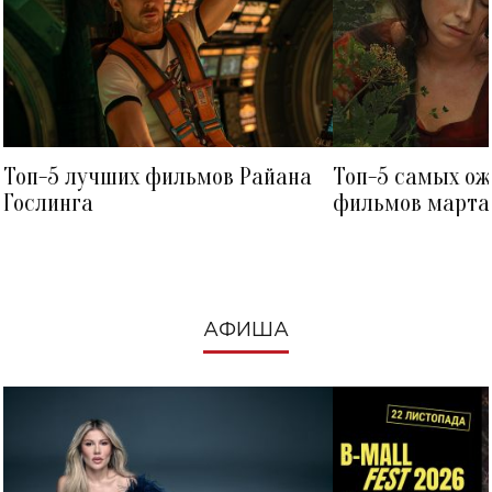
Топ-5 лучших фильмов Райана
Топ-5 самых о
Гослинга
фильмов марта 
посмотреть в к
АФИША