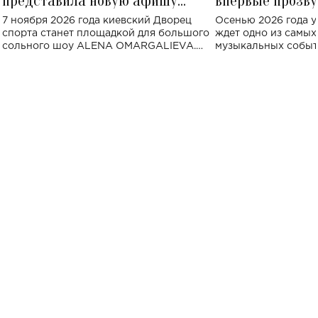
представила новую афишу
впервые прозву
большого концерта во Дворце
Украине: где со
7 ноября 2026 года киевский Дворец
Осенью 2026 года у
спорта
спорта станет площадкой для большого
ждет одно из самы
сольного шоу ALENA OMARGALIEVA.
музыкальных событ
Концерт получил символичное название
«Не пьяная — влюбленная».