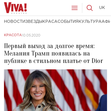
UK
НОВОСТИ
ЗВЕЗДЫ
КРАСА
СОБЫТИЯ
КУЛЬТУРА
АФ
10.05.2020
КРАСОТА
Первый выход за долгое время:
Мелания Трамп появилась на
публике в стильном платье от Dior