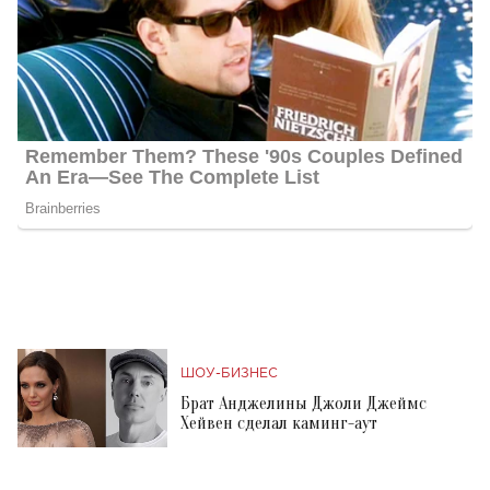
ШОУ-БИЗНЕС
Брат Анджелины Джоли Джеймс
Хейвен сделал каминг-аут