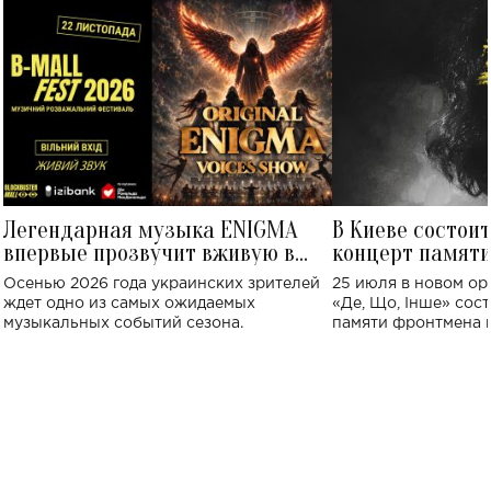
Легендарная музыка ENIGMA
В Киеве состои
впервые прозвучит вживую в
концерт памят
Украине: где состоится концерт
Клименко: более
Осенью 2026 года украинских зрителей
25 июля в новом op
исполнят песн
ждет одно из самых ожидаемых
«Де, Що, Інше» сос
музыкальных событий сезона.
памяти фронтмена
Михаила Клименко. 
особенный музыкал
посвященный артист
стало символом ис
настоящей любви.