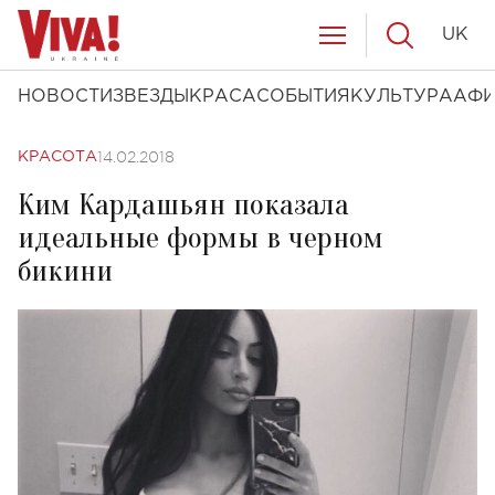
UK
НОВОСТИ
ЗВЕЗДЫ
КРАСА
СОБЫТИЯ
КУЛЬТУРА
АФ
14.02.2018
КРАСОТА
Ким Кардашьян показала
идеальные формы в черном
бикини