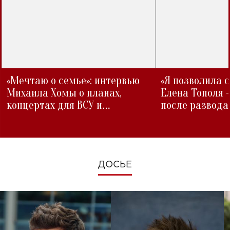
«Мечтаю о семье»: интервью
«Я позволила 
Михаила Хомы о планах,
Елена Тополя 
концертах для ВСУ и
после развода
изменениях во время войны
ДОСЬЕ