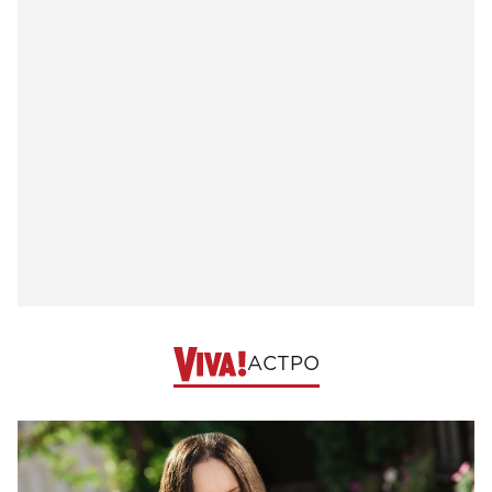
АСТРО