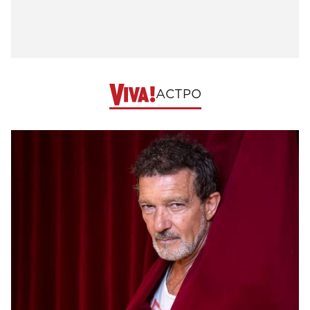
АСТРО