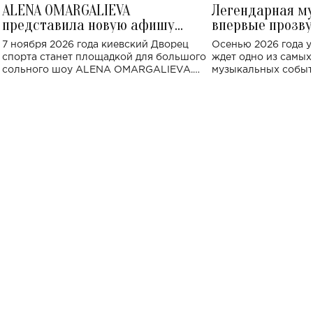
ALENA OMARGALIEVA
Легендарная м
представила новую афишу
впервые прозву
большого концерта во Дворце
Украине: где со
7 ноября 2026 года киевский Дворец
Осенью 2026 года у
спорта
спорта станет площадкой для большого
ждет одно из самы
сольного шоу ALENA OMARGALIEVA.
музыкальных событ
Концерт получил символичное название
«Не пьяная — влюбленная».