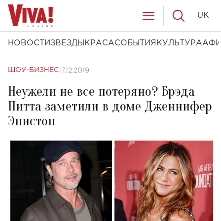
UK
НОВОСТИ
ЗВЕЗДЫ
КРАСА
СОБЫТИЯ
КУЛЬТУРА
АФ
17.12.2019
ШОУ-БИЗНЕС
Неужели не все потеряно? Брэда
Питта заметили в доме Дженнифер
Энистон