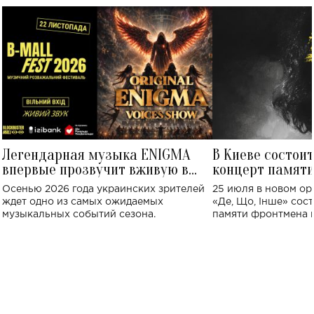
Легендарная музыка ENIGMA
В Киеве состои
впервые прозвучит вживую в
концерт памят
Украине: где состоится концерт
Клименко: более
Осенью 2026 года украинских зрителей
25 июля в новом op
исполнят песн
ждет одно из самых ожидаемых
«Де, Що, Інше» сос
музыкальных событий сезона.
памяти фронтмена
Михаила Клименко. 
особенный музыкал
посвященный артист
стало символом ис
настоящей любви.