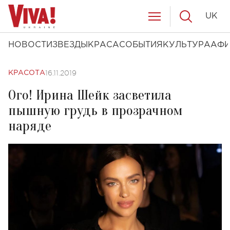
UK
НОВОСТИ
ЗВЕЗДЫ
КРАСА
СОБЫТИЯ
КУЛЬТУРА
АФ
16.11.2019
КРАСОТА
Ого! Ирина Шейк засветила
пышную грудь в прозрачном
наряде