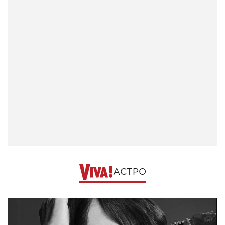
АСТРО