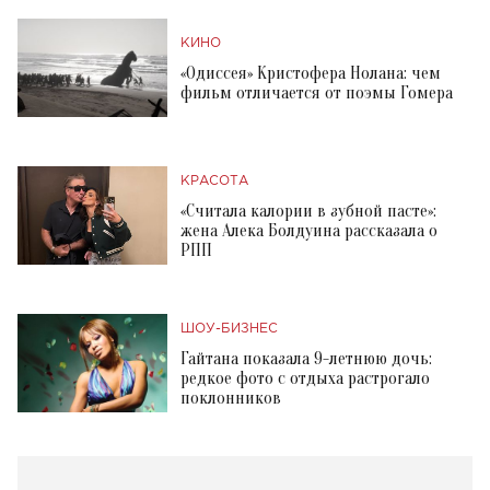
КИНО
«Одиссея» Кристофера Нолана: чем
фильм отличается от поэмы Гомера
КРАСОТА
«Считала калории в зубной пасте»:
жена Алека Болдуина рассказала о
РПП
ШОУ-БИЗНЕС
Гайтана показала 9-летнюю дочь:
редкое фото с отдыха растрогало
поклонников