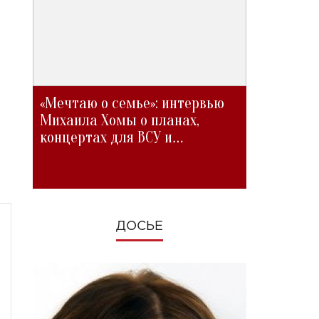
«Мечтаю о семье»: интервью
Михаила Хомы о планах,
концертах для ВСУ и
изменениях во время войны
ДОСЬЕ