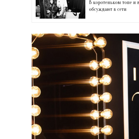
В коротеньком топе и 
обсуждают в сети