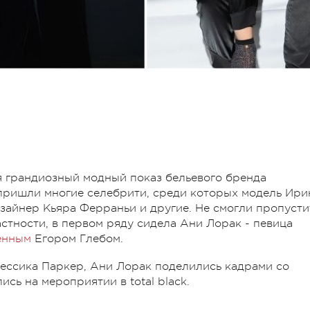
я грандиозный модный показ бельевого бренда
у пришли многие селебрити, среди которых модель Ири
зайнер Кьяра Ферраньи и другие. Не смогли пропусти
астности, в первом ряду сидела Ани Лорак - певица
енным
Егором Глебом.
жессика Паркер, Ани Лорак поделились кадрами со
ись на мероприятии в total black.