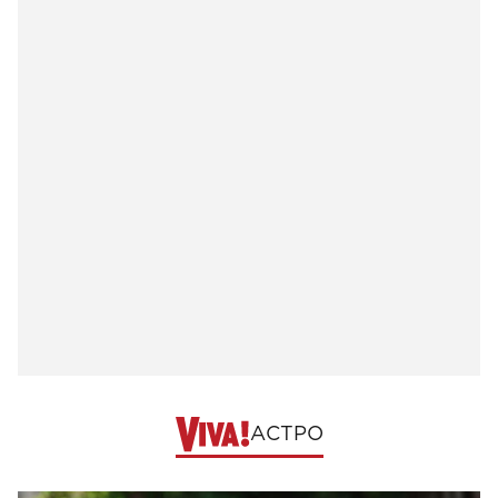
АСТРО