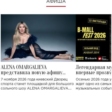
АФИША
ALENA OMARGALIEVA
Легендарная м
представила новую афишу
впервые прозву
большого концерта во Дворце
Украине: где со
7 ноября 2026 года киевский Дворец
Осенью 2026 года у
спорта
спорта станет площадкой для большого
ждет одно из самы
сольного шоу ALENA OMARGALIEVA.
музыкальных событ
Концерт получил символичное название
«Не пьяная — влюбленная».