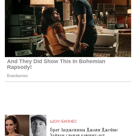
ШОУ-БИЗНЕС
Брат Анджелины Джоли Джеймс
Хейвен сделал каминг-аут