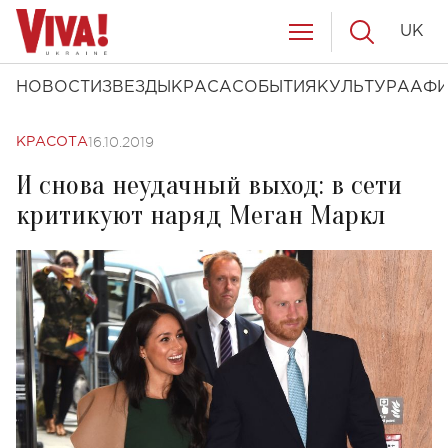
UK
НОВОСТИ
ЗВЕЗДЫ
КРАСА
СОБЫТИЯ
КУЛЬТУРА
АФ
16.10.2019
КРАСОТА
И снова неудачный выход: в сети
критикуют наряд Меган Маркл