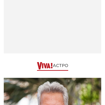
АСТРО