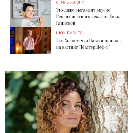
СТИЛЬ ЖИЗНИ
Это даже выглядит вкусно!
Рецепт постного кекса от Лизы
Глинской
ШОУ-БИЗНЕС
Экс-Холостячка Натали пришла
на кастинг "МастерШеф-9"