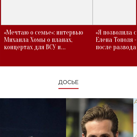
«Мечтаю о семье»: интервью
«Я позволила 
Михаила Хомы о планах,
Елена Тополя 
концертах для ВСУ и
после развода
изменениях во время войны
ДОСЬЕ