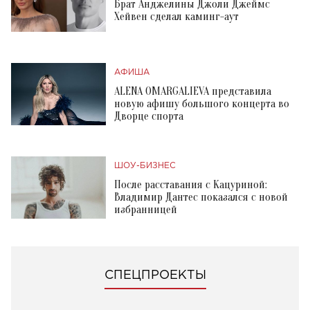
Брат Анджелины Джоли Джеймс
Хейвен сделал каминг-аут
АФИША
ALENA OMARGALIEVA представила
новую афишу большого концерта во
Дворце спорта
ШОУ-БИЗНЕС
После расставания с Кацуриной:
Владимир Дантес показался с новой
избранницей
СПЕЦПРОЕКТЫ